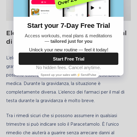
Elenco di compresse efficaci per il mal
di testa
L’elenco dei farmaci efficaci per le ragazze non in 
gravidanza è abbastanza ampio. Decine di farmaci che 
possono essere acquistati e assunti senza prescrizione 
medica. Durante la gravidanza, la situazione è 
completamente diversa. L’elenco dei farmaci per il mal di 
testa durante la gravidanza è molto breve. 
Tra i rimedi sicuri che si possono assumere in qualsiasi 
trimestre si può indicare solo il Paracetamolo. È l’unico 
rimedio che aiuterà a guarire senza arrecare danni al 