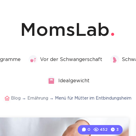
MomsLab
rogramme
Vor der Schwangerschaft
Schwa
Idealgewicht
Blog
→
Ernährung
→
Menü für Mütter im Entbindungsheim
0
452
3