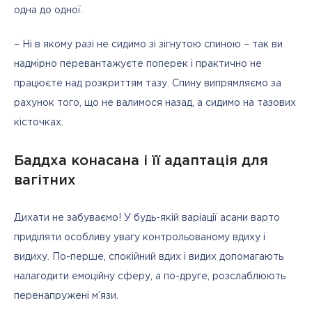
одна до одної.
– Ні в якому разі не сидимо зі зігнутою спиною – так ви 
надмірно перевантажуєте поперек і практично не 
працюєте над розкриттям тазу. Спину випрямляємо за 
рахунок того, що не валимося назад, а сидимо на тазових 
кісточках.
Баддха конасана і її адаптація для
вагітних
Дихати не забуваємо! У будь-якій варіації асани варто 
приділяти особливу увагу контрольованому вдиху і 
видиху. По-перше, спокійний вдих і видих допомагають 
налагодити емоційну сферу, а по-друге, розслаблюють 
перенапружені м’язи.