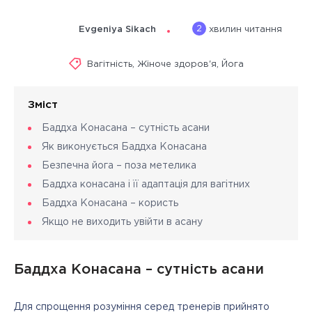
2
Evgeniya Sikach
хвилин читання
Вагітність
,
Жіноче здоров'я
,
Йога
Зміст
Баддха Конасана – сутність асани
Як виконується Баддха Конасана
Безпечна йога – поза метелика
Баддха конасана і її адаптація для вагітних
Баддха Конасана – користь
Якщо не виходить увійти в асану
Баддха Конасана – сутність асани
Для спрощення розуміння серед тренерів прийнято 