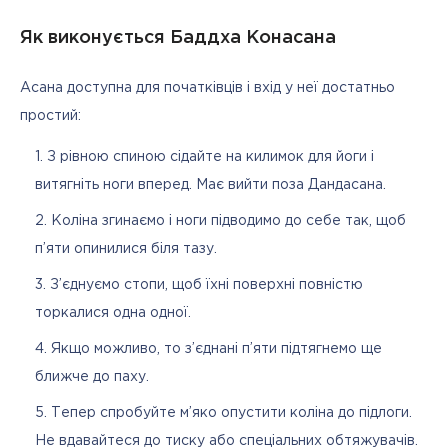
Як виконується Баддха Конасана
Асана доступна для початківців і вхід у неї достатньо 
простий:
З рівною спиною сідайте на килимок для йоги і
витягніть ноги вперед. Має вийти поза Дандасана.
Коліна згинаємо і ноги підводимо до себе так, щоб
п’яти опинилися біля тазу.
З’єднуємо стопи, щоб їхні поверхні повністю
торкалися одна одної.
Якщо можливо, то з’єднані п’яти підтягнемо ще
ближче до паху.
Тепер спробуйте м’яко опустити коліна до підлоги.
Не вдавайтеся до тиску або спеціальних обтяжувачів.