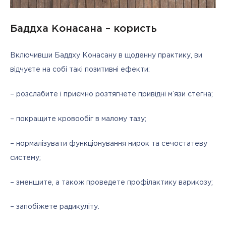
Баддха Конасана – користь
Включивши Баддху Конасану в щоденну практику, ви 
відчуєте на собі такі позитивні ефекти:
– розслабите і приємно розтягнете привідні м’язи стегна;
– покращите кровообіг в малому тазу;
– нормалізувати функціонування нирок та сечостатеву 
систему;
– зменшите, а також проведете профілактику варикозу;
– запобіжете радикуліту.