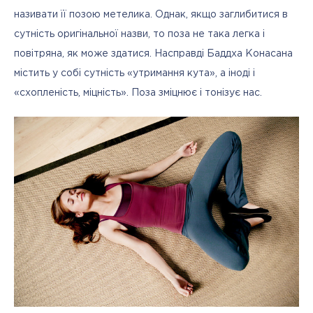
називати її позою метелика. Однак, якщо заглибитися в 
сутність оригінальної назви, то поза не така легка і 
повітряна, як може здатися. Насправді Баддха Конасана 
містить у собі сутність «утримання кута», а іноді і 
«схопленість, міцність». Поза зміцнює і тонізує нас.