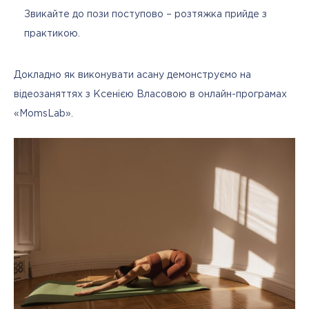
Звикайте до пози поступово – розтяжка прийде з
практикою.
Докладно як виконувати асану демонструємо на 
відеозаняттях з Ксенією Власовою в онлайн-програмах 
«MomsLab».