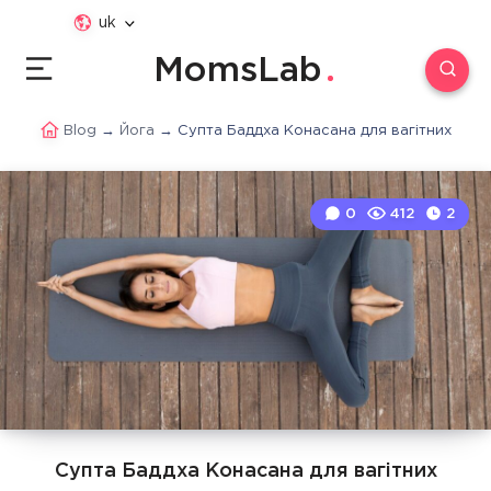
uk
MomsLab
Blog
→
Йога
→
Супта Баддха Конасана для вагітних
0
412
2
Супта Баддха Конасана для вагітних