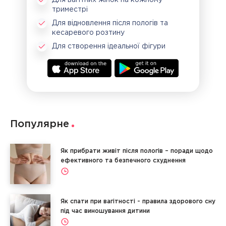
Для вагітних жінок на кожному
триместрі
Для відновлення після пологів та
кесаревого розтину
Для створення ідеальної фігури
Популярне
Як прибрати живіт після пологів – поради щодо
ефективного та безпечного схуднення
Як спати при вагітності - правила здорового сну
під час виношування дитини