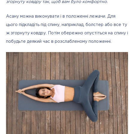
згорнуту ковдру так, щоб вам було комфортно.
Асану можна виконувати і в положенні лежачи. Для 
цього підкладіть під спину, наприклад, болстер або все ту 
ж згорнуту ковдру. Потім обережно опустіться на спину і 
побудьте деякий час в розслабленому положенні.