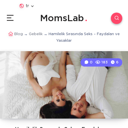
tr
MomsLab
Blog
→
Gebelik
→
Hamilelik Sırasında Seks – Faydaları ve
Yasaklar
0
183
6