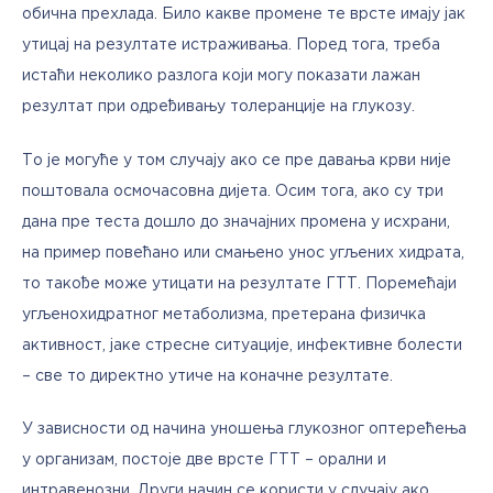
обична прехлада. Било какве промене те врсте имају јак 
утицај на резултате истраживања. Поред тога, треба 
истаћи неколико разлога који могу показати лажан 
резултат при одређивању толеранције на глукозу. 
То је могуће у том случају ако се пре давања крви није 
поштовала осмочасовна дијета. Осим тога, ако су три 
дана пре теста дошло до значајних промена у исхрани, 
на пример повећано или смањено унос угљених хидрата, 
то такође може утицати на резултате ГТТ. Поремећаји 
угљенохидратног метаболизма, претерана физичка 
активност, јаке стресне ситуације, инфективне болести 
– све то директно утиче на коначне резултате.
У зависности од начина уношења глукозног оптерећења 
у организам, постоје две врсте ГТТ – орални и 
интравенозни. Други начин се користи у случају ако 