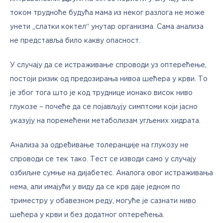
током трудноће будућа мама из неког разлога не може 
унети „слатки коктел“ унутар организма. Сама анализа 
не представља било какву опасност.
У случају да се истраживање спроводи уз оптерећење, 
постоји ризик од предозирања нивоа шећера у крви. То 
је због тога што је код труднице ионако висок ниво 
глукозе – почеће да се појављују симптоми који јасно 
указују на поремећени метаболизам угљених хидрата.
Анализа за одређивање толеранције на глукозу не 
спроводи се тек тако. Тест се изводи само у случају 
озбиљне сумње на дијабетес. Аналога овог истраживања 
нема, али имајући у виду да се крв даје једном по 
триместру у обавезном реду, могуће је сазнати ниво 
шећера у крви и без додатног оптерећења. 