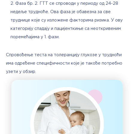
Фаза бр. 2. ГТТ се спроводи у периоду од 24-28
недеље трудноће. Ова фаза је обавезна за све
труднице које су изложене факторима ризика. У ову
категорију спадају и пацијенткиње са неоткривеним
поремећајима у 1. фази.
Спровођење теста на толеранцију глукозе у трудноћи 
има одређене специфичности које је такође потребно 
узети у обзир.  