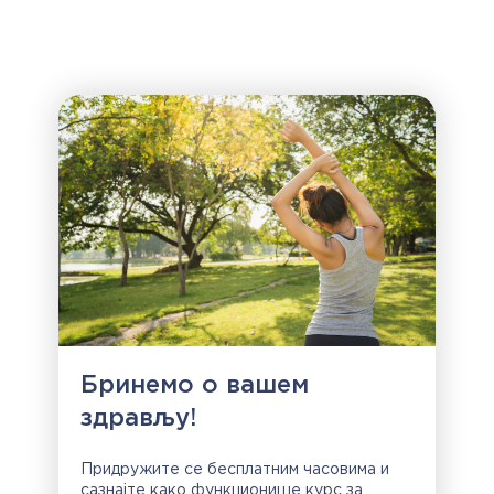
Бринемо о вашем
здрављу!
Придружите се бесплатним часовима и
сазнајте како функционише курс за