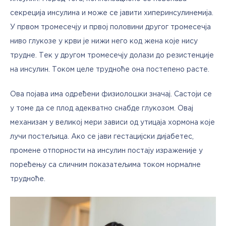
секреција инсулина и може се јавити хиперинсулинемија. 
У првом тромесечју и првој половини другог тромесечја 
ниво глукозе у крви је нижи него код жена које нису 
трудне. Тек у другом тромесечју долази до резистенције 
на инсулин. Током целе трудноће она постепено расте. 
Ова појава има одређени физиолошки значај. Састоји се 
у томе да се плод адекватно снабде глукозом. Овај 
механизам у великој мери зависи од утицаја хормона које 
лучи постељица. Ако се јави гестацијски дијабетес, 
промене отпорности на инсулин постају израженије у 
поређењу са сличним показатељима током нормалне 
трудноће.  