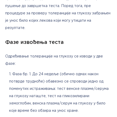
пушење до завршетка теста. Поред тога, пре 
процедуре за проверу толеранције на глукозу забрањен 
је унос било којих лекова који могу утицати на 
резултате. 
Фазе извођења теста
Одређивање толеранције на глукозу се изводи у две 
фазе:
Фаза бр. 1. До 24 недеље (обично одмах након
потврде трудноће) обавезно се спроводи једно од
поменутих истраживања: тест венске плазме/серума
на глукозу наташте, тест на гликозилирани
хемоглобин, венска плазма/серум на глукозу у било
које време без обзира на унос хране.