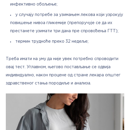
инфективно обољење;
у случају потребе за узимањем лекова који узрокују
повишење нивоа гликемије (препоручује се да их
престанете узимати три дана пре спровођења ГТТ);
термин трудноће преко 32 недеље;
Треба имати на уму да није увек потребно спроводити 
овај тест. Углавном, његово постављање се одвија 
индивидуално, након процене од стране лекара општег 
здравственог стања породиље и анализа. 