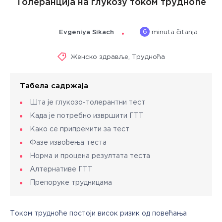
Толеранција на глукозу током трудноће
6
Evgeniya Sikach
minuta čitanja
Женско здравље
,
Трудноћа
Табела садржаја
Шта је глукозо-толерантни тест
Када је потребно извршити ГТТ
Како се припремити за тест
Фазе извођења теста
Норма и процена резултата теста
Алтернативе ГТТ
Препоруке трудницама
Током трудноће постоји висок ризик од повећања 