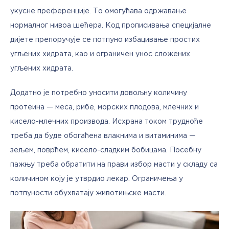
укусне преференције. То омогућава одржавање 
нормалног нивоа шећера. Код прописивања специјалне 
дијете препоручује се потпуно избацивање простих 
угљених хидрата, као и ограничен унос сложених 
угљених хидрата. 
Додатно је потребно уносити довољну количину 
протеина — меса, рибе, морских плодова, млечних и 
кисело-млечних производа. Исхрана током трудноће 
треба да буде обогаћена влакнима и витаминима — 
зељем, поврћем, кисело-сладким бобицама. Посебну 
пажњу треба обратити на прави избор масти у складу са 
количином коју је утврдио лекар. Ограничења у 
потпуности обухватају животињске масти. 