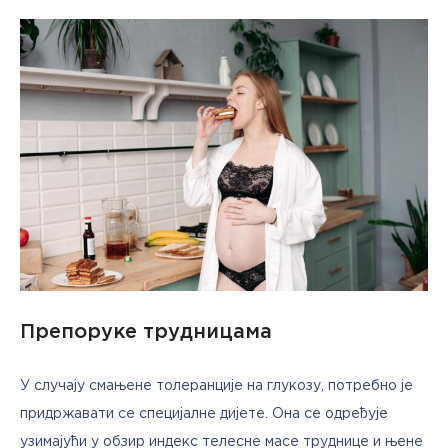
Препоруке трудницама
У случају смањене толеранције на глукозу, потребно је 
придржавати се специјалне дијете. Она се одређује 
узимајући у обзир индекс телесне масе труднице и њене 