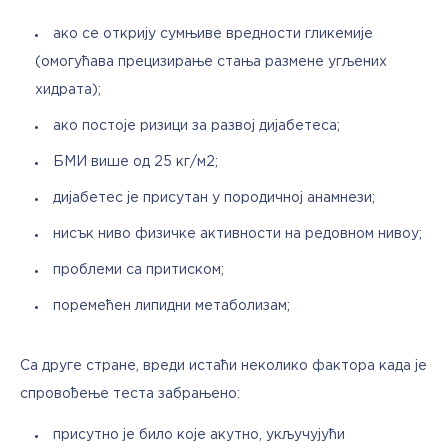
ако се открију сумњиве вредности гликемије
(омогућава прецизирање стања размене угљених
хидрата);
ако постоје ризици за развој дијабетеса;
БМИ више од 25 кг/м2;
дијабетес је присутан у породичној анамнези;
нисък ниво физичке активности на редовном нивоу;
проблеми са притиском;
поремећен липидни метаболизам;
Са друге стране, вреди истаћи неколико фактора када је 
спровођење теста забрањено:
присутно је било које акутно, укључујући