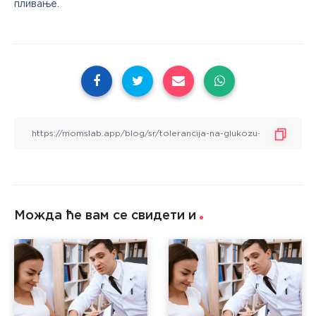
пливање. 
Можда ће вам се свидети и