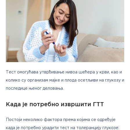
Тест омогућава утврђивање нивоа шећера у крви, као и 
колико су организам мајке и плода осетљиви на глукозу и 
последице њеног деловања. 
Када је потребно извршити ГТТ
Постоји неколико фактора према којима се одређује 
када је потребно урадити тест на толеранцију глукозе: