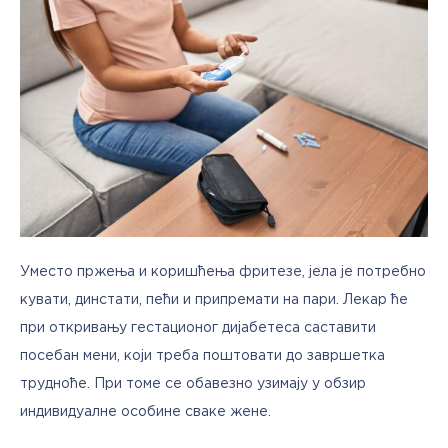
Уместо пржења и коришћења фритезе, јела је потребно 
кувати, динстати, пећи и припремати на пари. Лекар ће 
при откривању гестационог дијабетеса саставити 
посебан мени, који треба поштовати до завршетка 
трудноће. При томе се обавезно узимају у обзир 
индивидуалне особине сваке жене. 