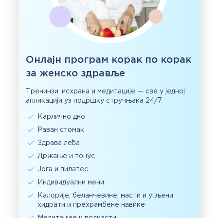
Онлајн програм корак по корак
за женско здравље
Тренинзи, исхрана и медитације — све у једној
апликацији уз подршку стручњака 24/7
Карлично дно
Раван стомак
Здрава леђа
Држање и тонус
Јога и пилатес
Индивидуални мени
Калорије, беланчевине, масти и угљени
хидрати и прехрамбене навике