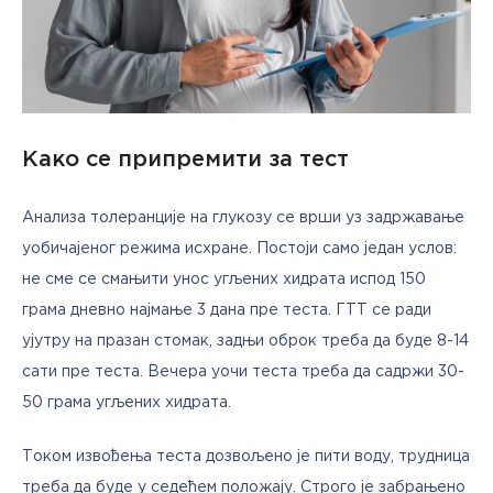
Како се припремити за тест
Анализа толеранције на глукозу се врши уз задржавање 
уобичајеног режима исхране. Постоји само један услов: 
не сме се смањити унос угљених хидрата испод 150 
грама дневно најмање 3 дана пре теста. ГТТ се ради 
ујутру на празан стомак, задњи оброк треба да буде 8-14 
сати пре теста. Вечера уочи теста треба да садржи 30-
50 грама угљених хидрата. 
Током извођења теста дозвољено је пити воду, трудница 
треба да буде у седећем положају. Строго је забрањено 