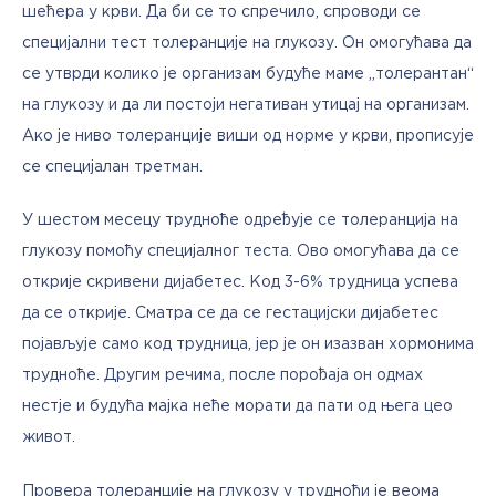
шећера у крви. Да би се то спречило, спроводи се 
специјални тест толеранције на глукозу. Он омогућава да 
се утврди колико је организам будуће маме „толерантан“ 
на глукозу и да ли постоји негативан утицај на организам. 
Ако је ниво толеранције виши од норме у крви, прописује 
се специјалан третман. 
У шестом месецу трудноће одређује се толеранција на 
глукозу помоћу специјалног теста. Ово омогућава да се 
открије скривени дијабетес. Код 3-6% трудница успева 
да се открије. Сматра се да се гестацијски дијабетес 
појављује само код трудница, јер је он изазван хормонима 
трудноће. Другим речима, после порођаја он одмах 
нестје и будућа мајка неће морати да пати од њега цео 
живот. 
Провера толеранције на глукозу у трудноћи је веома 