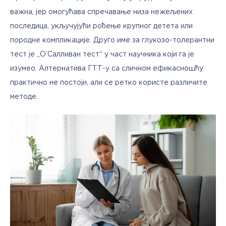
важна, јер омогућава спречавање низа нежељених 
последица, укључујући рођење крупног детета или 
породне компликације. Друго име за глукозо-толерантни 
тест је „О’Салливан тест“ у част научника који га је 
изумео. Алтернатива ГТТ-у са сличном ефикасношћу 
практично не постоји, али се ретко користе различите 
методе. 