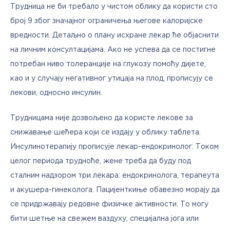
Трудница не би требало у чистом облику да користи сто 
број 9 због значајног ограничења његове калоријске 
вредности. Детаљно о плану исхране лекар ће објаснити 
на личним консултацијама. Ако не успева да се постигне 
потребан ниво толеранције на глукозу помоћу дијете, 
као и у случају негативног утицаја на плод, прописују се 
лекови, односно инсулин. 
Трудницама није дозвољено да користе лекове за 
снижавање шећера који се издају у облику таблета. 
Инсулинотерапију прописује лекар-ендокринолог. Током 
целог периода трудноће, жене треба да буду под 
сталним надзором три лекара: ендокринолога, терапеута 
и акушера-гинеколога. Пацијенткиње обавезно морају да 
се придржавају редовне физичке активности. То могу 
бити шетње на свежем ваздуху, специјална јога или 