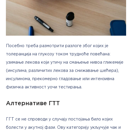
Посебно треба размотрити разлоге због којих је 
толеранција на глукозу током трудноће повећана: 
узимање лекова који утичу на смањење нивоа гликемије 
(инсулина, различитих лекова за снижавање шећера), 
инсулинома, прекомерно гладовање или интензивна 
физичка активност уочи тестирања. 
Алтернативе ГТТ
ГГТ се не спроводи у случају постојања било којих 
болести у акутној фази. Ову категорију укључује чак и 