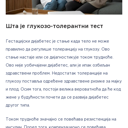
Шта је глукозо-толерантни тест
Гестацијски дијабетес је стање када тело не може 
правилно да регулише толеранцију на глукозу. Ово 
стање настаје или се дијагностикује током трудноће. 
Ово није уобичајени дијабетес, али је ипак озбиљан 
здравствени проблем. Недостатак толеранције на 
глукозу поставља одређене здравствене ризике за мајку 
и плод. Осим тога, постоји велика вероватноћа да ће код 
жене у будућности почети да се развија дијабетес 
другог типа.  
Током трудноће значајно се повећава резистенција на 
инсулин. Поред тога, компензационо се повећава 