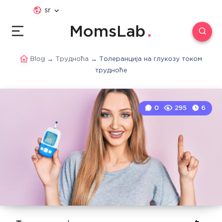
sr
MomsLab
Blog
→
Трудноћа
→
Толеранција на глукозу током
трудноће
0
295
6