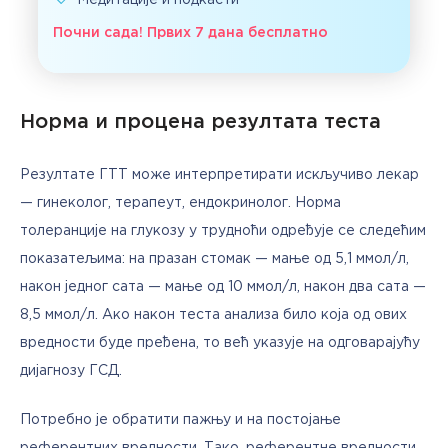
Медитације и подкасти
Почни сада! Првих 7 дана бесплатно
Норма и процена резултата теста
Резултате ГТТ може интерпретирати искључиво лекар 
— гинеколог, терапеут, ендокринолог. Норма 
толеранције на глукозу у трудноћи одређује се следећим 
показатељима: на празан стомак — мање од 5,1 ммол/л, 
након једног сата — мање од 10 ммол/л, након два сата — 
8,5 ммол/л. Ако након теста анализа било која од ових 
вредности буде пређена, то већ указује на одговарајућу 
дијагнозу ГСД.
Потребно је обратити пажњу и на постојање 