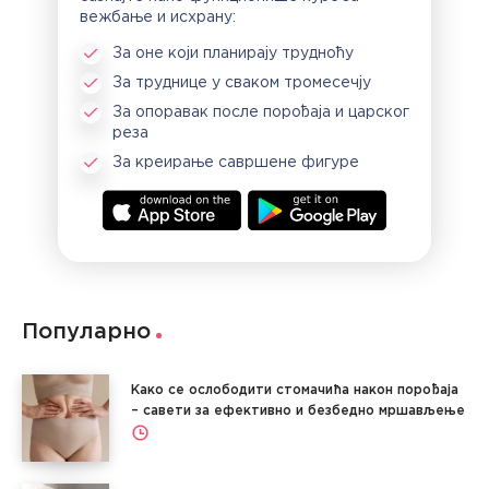
вежбање и исхрану:
За оне који планирају трудноћу
За труднице у сваком тромесечју
За опоравак после порођаја и царског
реза
За креирање савршене фигуре
Популарно
Како се ослободити стомачића након порођаја
– савети за ефективно и безбедно мршављење