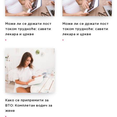
Може ли се држати пост
Може ли се држати пост
током трудноће: савети
током трудноће: савети
лекара и цркве
лекара и цркве
Како се припремити за
ВТО: Комплетан водич за
жене