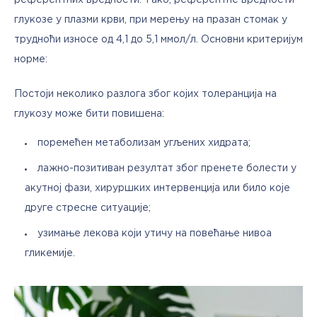
референтних вредности. Тако, референтне вредности 
глукозе у плазми крви, при мерењу на празан стомак у 
трудноћи износе од 4,1 до 5,1 ммол/л. Основни критеријум 
норме:
Постоји неколико разлога због којих толеранција на 
глукозу може бити повишена:
поремећен метаболизам угљених хидрата;
лажно-позитиван резултат због пренете болести у
акутној фази, хируршких интервенција или било које
друге стресне ситуације;
узимање лекова који утичу на повећање нивоа
гликемије.