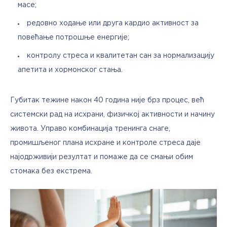
масе;
редовно ходање или друга кардио активност за
повећање потрошње енергије;
контролу стреса и квалитетан сан за нормализацију
апетита и хормонског стања.
Губитак тежине након 40 година није брз процес, већ 
системски рад на исхрани, физичкој активности и начину 
живота. Управо комбинација тренинга снаге, 
промишљеног плана исхране и контроле стреса даје 
најодрживији резултат и помаже да се смањи обим 
стомака без екстрема.