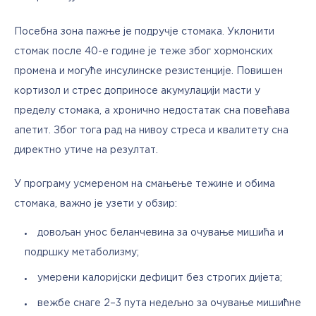
Посебна зона пажње је подручје стомака. Уклонити 
стомак после 40-е године је теже због хормонских 
промена и могуће инсулинске резистенције. Повишен 
кортизол и стрес доприносе акумулацији масти у 
пределу стомака, а хронично недостатак сна повећава 
апетит. Због тога рад на нивоу стреса и квалитету сна 
директно утиче на резултат.
У програму усмереном на смањење тежине и обима 
стомака, важно је узети у обзир:
довољан унос беланчевина за очување мишића и
подршку метаболизму;
умерени калоријски дефицит без строгих дијета;
вежбе снаге 2–3 пута недељно за очување мишићне