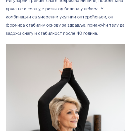
Регуларни тренинг снаге подржава мишиће, побољшава 
држање и смањује ризик од болова у леђима. У 
комбинацији са умереним укупним оптерећењем, он 
формира стабилну основу за здравље, помажући телу да 
задржи снагу и стабилност после 40 година.