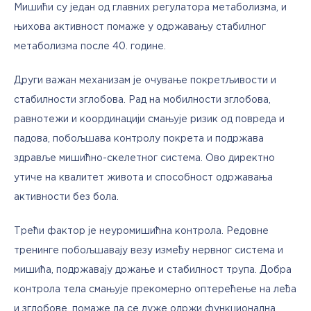
Мишићи су један од главних регулатора метаболизма, и 
њихова активност помаже у одржавању стабилног 
метаболизма после 40. године.
Други важан механизам је очување покретљивости и 
стабилности зглобова. Рад на мобилности зглобова, 
равнотежи и координацији смањује ризик од повреда и 
падова, побољшава контролу покрета и подржава 
здравље мишићно-скелетног система. Ово директно 
утиче на квалитет живота и способност одржавања 
активности без бола.
Трећи фактор је неуромишићна контрола. Редовне 
тренинге побољшавају везу између нервног система и 
мишића, подржавају држање и стабилност трупа. Добра 
контрола тела смањује прекомерно оптерећење на леђа 
и зглобове, помаже да се дуже одржи функционална 