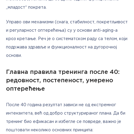
„младост“ покрета.
Управо ови механизми (снага, стабилност, покретљивост 
и регуларност оптерећења) су у основи anti-aging-а 
кроз кретање. Реч је о систематском раду са телом, који 
подржава здравље и функционалност на дугорочној 
основи.
Главна правила тренинга после 40:
редовност, постепеност, умерено
оптерећење
После 40 година резултат зависи не од екстремног 
интензитета, већ од добро структурираног плана. Да би 
тренинг био ефикасан и избегле се повреде, важно је 
поштовати неколико основних принципа: