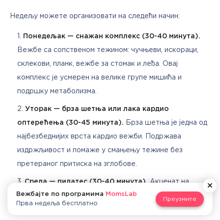
Недељу можете организовати на следећи начин:
Понедељак — снажан комплекс (30-40 минута).
Вежбе са сопственом тежином: чучњеви, искораци,
склекови, планк, вежбе за стомак и леђа. Овај
комплекс је усмерен на велике групе мишића и
подршку метаболизма.
Уторак — брза шетња или лака кардио
оптерећења (30-45 минута).
Брза шетња је једна од
најбезбеднијих врста кардио вежби. Подржава
издржљивост и помаже у смањењу тежине без
претераног притиска на зглобове.
Среда — пилатес (30-40 минута).
Акценат на
Вежбајте по програмима
MomsLab
мишиће језгра, контролу тела и вежбе за леђа.
Преузмите
Прва недеља бесплатно
Пилатес побољшава држање и стабилизује кичму.