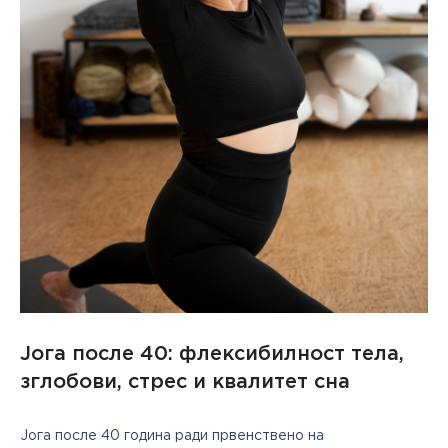
Јога после 40: флексибилност тела,
зглобови, стрес и квалитет сна
Јога после 40 година ради првенствено на 