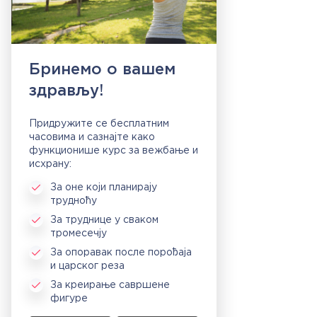
Бринемо о вашем
здрављу!
Придружите се бесплатним
часовима и сазнајте како
функционише курс за вежбање и
исхрану:
За оне који планирају
трудноћу
За труднице у сваком
тромесечју
За опоравак после порођаја
и царског реза
За креирање савршене
фигуре