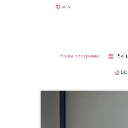
sr
Наши програми:
Svi 
Blo