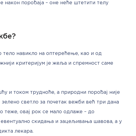
 након порођаја – оне неће штетити телу 
жбе?
о тело навикло на оптерећење, као и од 
жнији критеријум је жеља и спремност саме 
ћу и током трудноће, а природни порођај није 
зелено светло за почетак вежби већ три дана 
о теже, овај рок се мало одлаже – до 
 евентуално скидања и зацељивања шавова, а у 
дикта лекара.