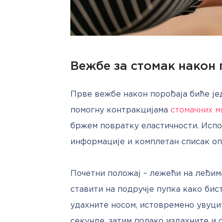
Вежбе за стомак након 
Прве вежбе након порођаја биће јед
помогну контракцијама 
стомачних 
бржем повратку еластичности. Испо
информације и комплетан списак опц
Почетни положај – лежећи на леђима
ставити на подручје пупка како бис
удахните носом, истовремено увуцит
секунде, затим полако издахните и о