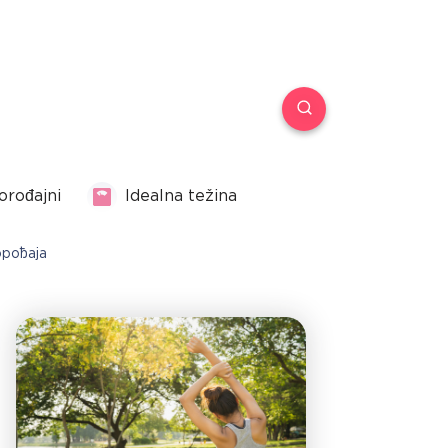
orođajni
Idealna težina
орођаја