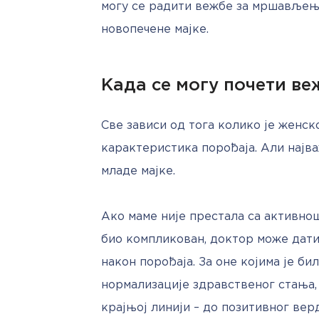
могу се радити вежбе за мршављење
новопечене мајке. 
Када се могу почети ве
Све зависи од тога колико је женск
карактеристика порођаја. Али најва
младе мајке.
Ако маме није престала са активнош
био компликован, доктор може дати 
након порођаја. За оне којима је бил
нормализације здравственог стања,
крајњој линији – до позитивног вер