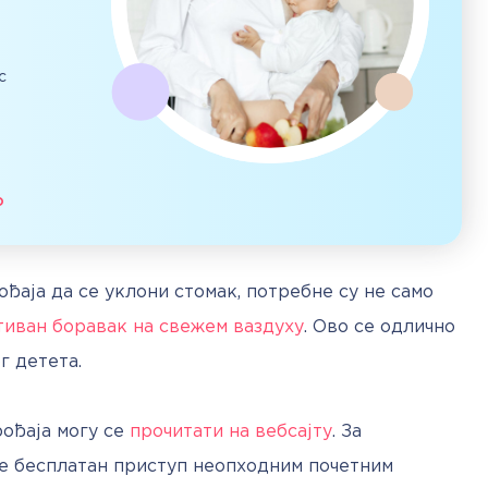
с
о
ђаја да се уклони стомак, потребне су не само 
тиван боравак на свежем ваздуху
. Ово се одлично 
г детета.
ођаја могу се 
прочитати на вебсајту
. За 
е бесплатан приступ неопходним почетним 