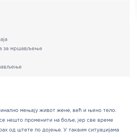
аја
ја за мршављење
ршављење
инално мењају живот жене, већ и њено тело. 
 се нешто променити на боље, јер све време 
трах од штете по дојење. У таквим ситуацијама 