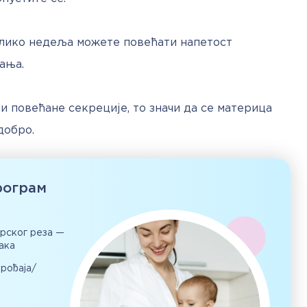
олико недеља можете повећати напетост 
ања.
 и повећане секреције, то значи да се материца 
добро.
рограм
арског реза —
ака
орођаја/