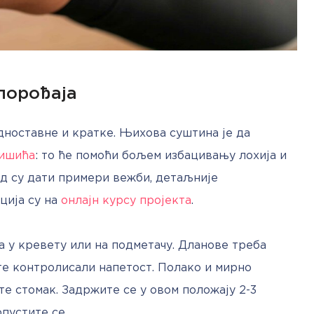
порођаја
ноставне и кратке. Њихова суштина је да 
мишића
: то ће помоћи бољем избацивању лохија и 
д су дати примери вежби, детаљније 
ија су на 
онлајн курсу пројекта
.
 у кревету или на подметачу. Дланове треба 
те контролисали напетост. Полако и мирно 
е стомак. Задржите се у овом положају 2-3 
пустите се.