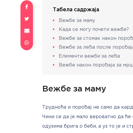
Табела садржаја
Вежбе за маму
Када се могу почети вежбе?
Вежбе за стомак након порођ
Вежбе за леђа после порођа
Елементи вежби за леђа
Вежбе након порођаја за м
Вежбе за маму
Трудноћа и порођај не само да кард
Чини се да је мало вероватно да ће
одузима брига о беби, а уз то је и с