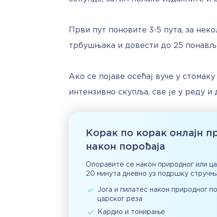
Први пут поновите 3-5 пута, за нек
трбушњака и довести до 25 понављ
Ако се појаве осећај вуче у стомаку
интензивно скупља, све је у реду и 
Корак по корак онлајн п
након порођаја
Опоравите се након природног или ц
20 минута дневно уз подршку стручњ
Јога и пилатес након природног п
царског реза
Кардио и тонирање