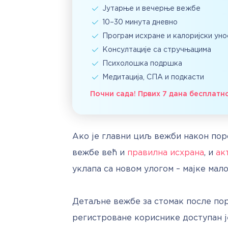
Јутарње и вечерње вежбе
10–30 минута дневно
Програм исхране и калоријски уно
Консултације са стручњацима
Психолошка подршка
Медитација, СПА и подкасти
Почни сада! Првих 7 дана бесплатн
Ако је главни циљ вежби након поро
вежбе већ и 
правилна исхрана
, и 
ак
уклапа са новом улогом – мајке мало
Детаљне вежбе за стомак после пор
регистроване кориснике доступан ј