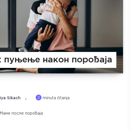
у: пуњење након порођаја
2
iya Sikach
minuta čitanja
Маме после порођаја