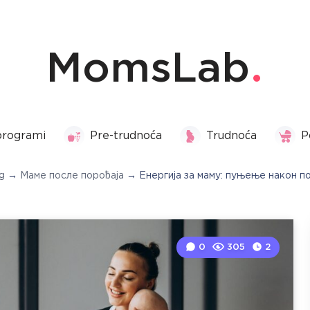
MomsLab
programi
Pre-trudnoća
Trudnoća
P
g
→
Маме после порођаја
→
Енергија за маму: пуњење након п
0
305
2