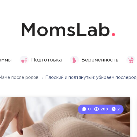
MomsLab
аммы
Подготовка
Беременность
Маме после родов
→
Плоский и подтянутый: убираем послеро
0
289
2