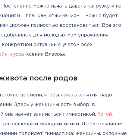
страдают от беременности и родов. Постепенно можно начать давать нагрузку и на 
жнениям ‒ планкам, отжиманиям ‒ можно будет 
изм должен полностью восстановиться. Все это 
подобранные для молодых мам упражнения. 
конкретной ситуации с учетом всех 
айн-курса
 Ксения Власова.
живота после родов
точно времени, чтобы начать занятия, надо 
ний. Здесь у женщины есть выбор: в 
 она начнет заниматься гимнастикой, 
йогой
, 
а, разрешенным молодым мамам. Любительницам 
жнений подойдет гимнастика; женщины, склонные 