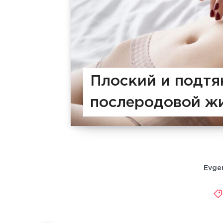
Плоский и подтя
послеродовой ж
Evge