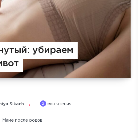
нутый: убираем
ивот
2
niya Sikach
мин чтения
Маме после родов