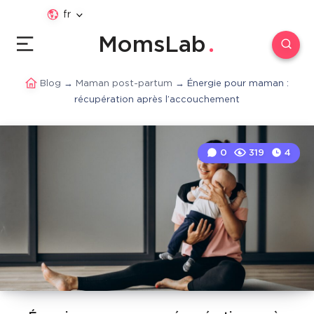
fr
MomsLab
Blog
→
Maman post-partum
→
Énergie pour maman :
récupération après l’accouchement
0
319
4