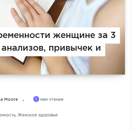
ременности женщине за 3
 анализов, привычек и
5
na Moore
мин чтения
енность
,
Женское здоровье