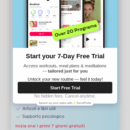
Programma online passo-passo
per il recupero post-parto
Preparatevi al parto online — da soli o con il
supporto di specialisti 24 ore su 24, 7 giorni su 7
Yoga per ogni trimestre
Respiro durante il parto
Meditazioni e tecniche di rilassamento
Videolezioni sulla preparazione al parto
Programma nutrizionale
Consulenze con esperti
Articoli e libri utili
Supporto psicologico
Inizia ora! I primi 7 giorni gratuiti