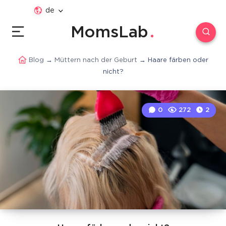
de
MomsLab
Blog
→
Müttern nach der Geburt
→
Haare färben oder
nicht?
0
272
2