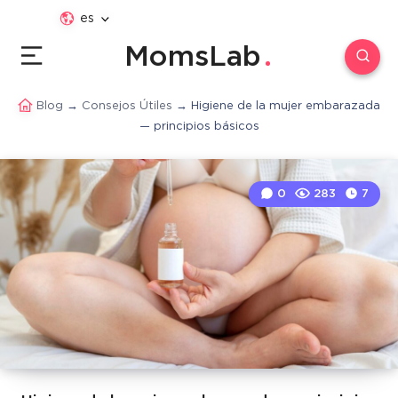
es
MomsLab
Blog
→
Consejos Útiles
→
Higiene de la mujer embarazada
— principios básicos
0
283
7