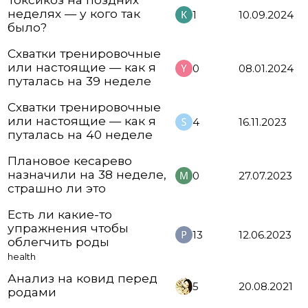
неделях — у кого так
1
10.09.2024
было?
Схватки тренировочные
или настоящие — как я
0
08.01.2024
путалась на 39 неделе
Схватки тренировочные
или настоящие — как я
4
16.11.2023
путалась на 40 неделе
Плановое кесарево
назначили на 38 неделе,
0
27.07.2023
страшно ли это
Есть ли какие-то
упражнения чтобы
13
12.06.2023
облегчить роды
health
Анализ на ковид перед
5
20.08.2021
родами