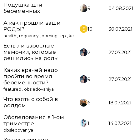
Подушка для
9
04.08.2021
беременных
А как прошли ваши
РОДЫ?
10
30.07.2021
health
,
regnancy
,
borning
,
ep
,
kc
Есть ли взрослые
мамочки, которые
2
27.07.2021
решились на роды
Каких врачей надо
пройти во время
9
27.07.2021
беременности?
featured
,
obsledovaniya
Что взять с собой в
6
18.07.2021
роддом
Обследования в 1-ом
триместре
1
14.07.2021
obsledovaniya
Какие витамины