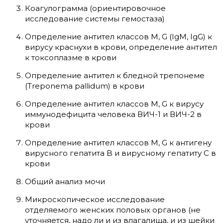
Коагулограмма (ориентировочное
исследование системы гемостаза)
Определение антител классов M, G (IgM, IgG) к
вирусу краснухи в крови, определение антител
к токсоплазме в крови
Определение антител к бледной трепонеме
(Treponema pallidum) в крови
Определение антител классов M, G к вирусу
иммунодефицита человека ВИЧ-1 и ВИЧ-2 в
крови
Определение антител классов M, G к антигену
вирусного гепатита B и вирусному гепатиту С в
крови
Общий анализ мочи
Микроскопическое исследование
отделяемого женских половых органов (не
уточняется, надо ли и из влагалища, и из шейки