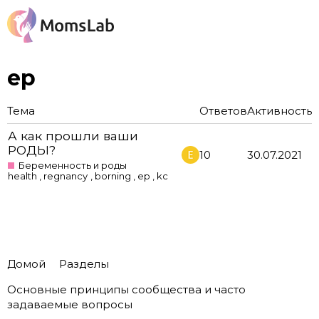
ep
Тема
Ответов
Активность
А как прошли ваши
РОДЫ?
10
30.07.2021
Беременность и роды
health
,
regnancy
,
borning
,
ep
,
kc
Домой
Разделы
Основные принципы сообщества и часто
задаваемые вопросы