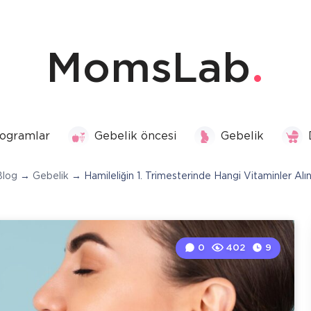
MomsLab
ogramlar
Gebelik öncesi
Gebelik
Blog
→
Gebelik
→
Hamileliğin 1. Trimesterinde Hangi Vitaminler Alı
0
402
9