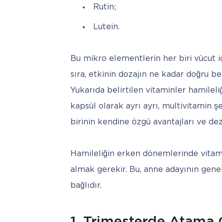
Rutin;
Lutein.
Bu mikro elementlerin her biri vücut içi
sıra, etkinin dozajın ne kadar doğru be
Yukarıda belirtilen vitaminler hamileliğ
kapsül olarak ayrı ayrı, multivitamin şe
birinin kendine özgü avantajları ve de
Hamileliğin erken dönemlerinde vitamin
almak gerekir. Bu, anne adayının genel
bağlıdır. 
1. Trimesterde Atama 