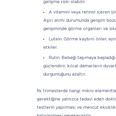
gelişme riski olabilir.
A vitamini veya retinol içeren ü
Aşırı alımı durumunda gelişim bozuk
gelişiminde görme organları ve iskel
Lutein. Görme kaybını önler, ay
etkiler.
Rutin. Bebeği taşımaya başladığı
güçlendirir, kılcal damarların duva
durgunluğunu azaltır.
İlk trimesterde hangi mikro elementler
gerektiğine yalnızca tedavi eden dokto
testlerin yapılması ve mevcut eksikli
belirlenmesi gerekecektir.