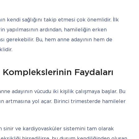
n kendi sağlığını takip etmesi çok önemlidir. İlk 
in yapılmasının ardından, hamileliğin erken 
sı gerekebilir. Bu, hem anne adayının hem de 
lidir. 
n Komplekslerinin Faydaları
anne adayının vücudu iki kişilik çalışmaya başlar. Bu 
n artmasına yol açar. Birinci trimesterde hamileler 
n sinir ve kardiyovasküler sistemini tam olarak
eksikliği hissedilirse, bu durum kendiliğinden oluşan