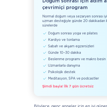
Doğum sonrası için adım 
çevrimiçi program
Normal doğum veya sezaryen sonrası iyi
uzman desteğiyle günde 20 dakikadan 
sürelerde
Doğum sonrası yoga ve pilates
Kardiyo ve tonlama
Sabah ve akşam egzersizleri
Günde 10–30 dakika
Beslenme programı ve makro besin 
Uzmanlarla danışma
Psikolojik destek
Meditasyon, SPA ve podcastler
Şimdi başla! İlk 7 gün ücretsiz
Böylece, genç anneler için en iyi gün