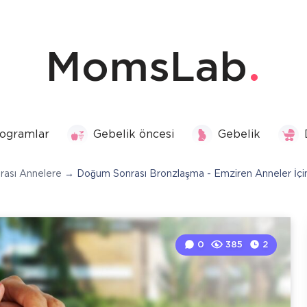
MomsLab
ogramlar
Gebelik öncesi
Gebelik
ası Annelere
→
Doğum Sonrası Bronzlaşma - Emziren Anneler İçi
0
385
2