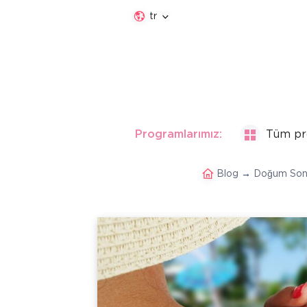
tr
Programlarımız:
Tüm pr
Blog
→
Doğum Sonr