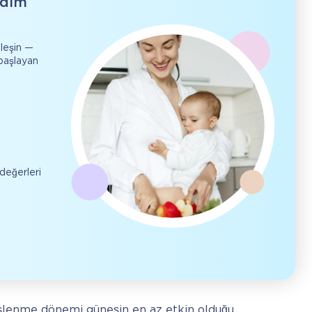
adım
leşin —
başlayan
değerleri
eşlenme dönemi güneşin en az etkin olduğu 