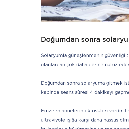
Doğumdan sonra solary
Solaryumla güneşlenmenin güvenliği te
olanlardan çok daha derine nüfuz eder
Doğumdan sonra solaryuma gitmek iste
kabinde seans süresi 4 dakikayı geçme
Emziren annelerin ek riskleri vardır. L
ultraviyole ışığa karşı daha hassas olm