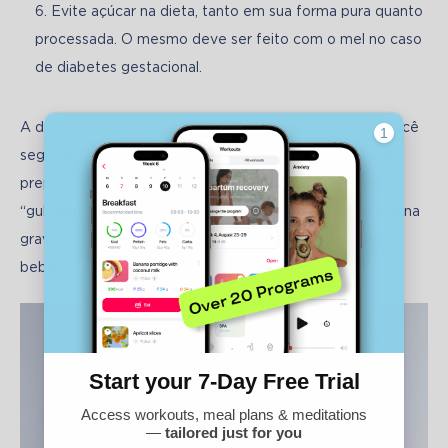
Evite açúcar na dieta, tanto em sua forma pura quanto
processada. O mesmo deve ser feito com o mel no caso
de diabetes gestacional.
A dieta pode ser bastante rigorosa. Se for difícil para você 
segui-la, deve-se diversificar o cardápio com modos de 
preparo e se permitir raramente pequenas porções de 
“guloseimas” (se a situação com o diabetes gestacional na 
gravidez não for crítica e não ameaçar sua vida ou a do 
bebê).