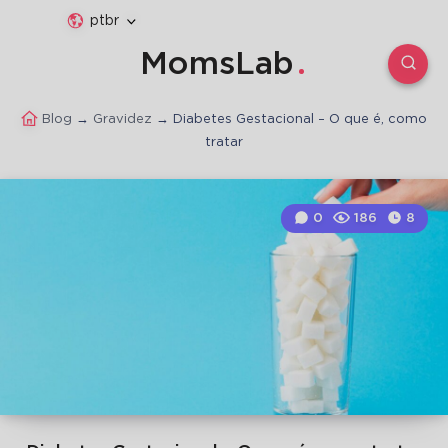
ptbr
MomsLab
Blog
→
Gravidez
→
Diabetes Gestacional – O que é, como
tratar
0
186
8