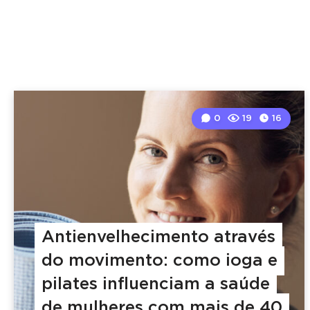
0
19
16
Antienvelhecimento através
do movimento: como ioga e
pilates influenciam a saúde
de mulheres com mais de 40