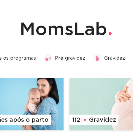
MomsLab
s os programas
Pré-gravidez
Gravidez
es após o parto
112
Gravidez