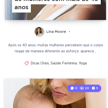
anos
Lina Moore
Após os 40 anos, muitas mulheres percebem que o corpo
reage de maneira diferente ao esforço: aparece…
Dicas Úteis
,
Saúde Feminina
,
Yoga
0
20
5