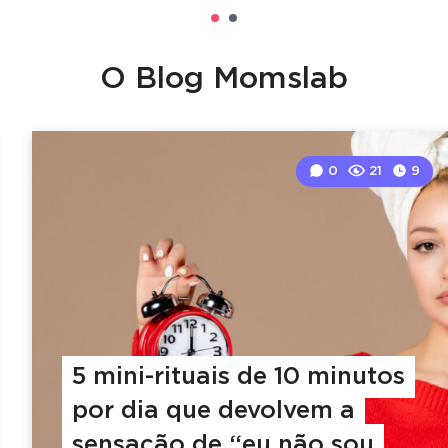
O Blog Momslab
0
21
9
5 mini-rituais de 10 minutos
por dia que devolvem a
sensação de “eu não sou