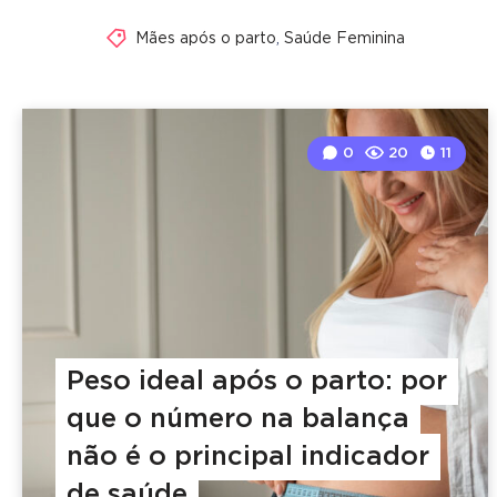
Mães após o parto
,
Saúde Feminina
0
20
11
Peso ideal após o parto: por
que o número na balança
não é o principal indicador
de saúde