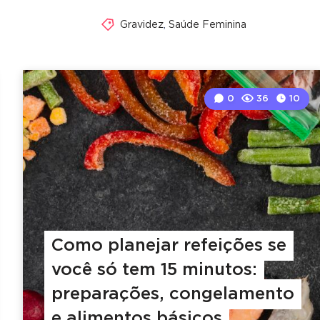
Gravidez
,
Saúde Feminina
0
36
10
Como planejar refeições se
você só tem 15 minutos:
preparações, congelamento
e alimentos básicos