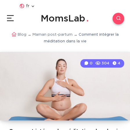
fr
MomsLab
Blog
→
Maman post-partum
→
Comment intégrer la
méditation dans la vie
0
304
4