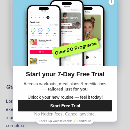
Méditations et relaxation
Réponses d'experts 24/7
Communauté de femmes
Notifications pratiques
Plans de repas et recettes
Entraînements à un moment qui vous convient
Commencez maintenant ! Les 7 premiers jours
gratuits
Quels exercices peut-on faire au début
Lors des premières séances, il vaut mieux choisir des 
exercices de base qui mobilisent les grands groupes 
musculaires et ne nécessitent pas une coordination 
complexe.