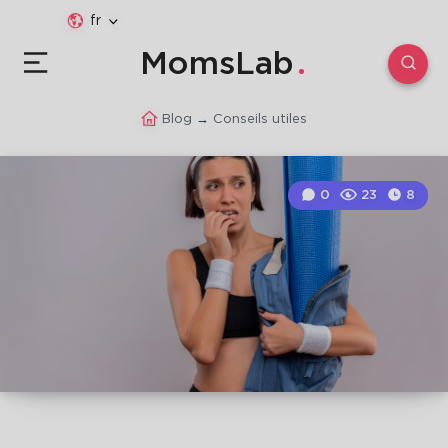
fr
MomsLab
Blog
→
Conseils utiles
0
23
8