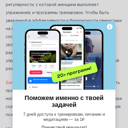
регулярности, с которой женщина выполняет 
упражнения, и программы тренировок. Чтобы быть 
уверенной в эффективности и безопасности гимнастики 
на фитболе, стоит обратиться к 
онлайн-курсу
, 
составленному в форме понятных и простых видео-
уроков, с помощью которых специалисты уже 
разработали необходимую программу не только для 
упражнений на мяче после родов, но и для комплексной 
реабилитации женщины.
Бег
, аэробика и другой интенсивный фитнес могут быть 
противопоказаны в послеродовом состоянии, так как 
могут организм после родов ослаблен. Возможна потеря 
сознания и упадок сил. С фитболом же возможность для 
похудения не только есть, но и расширяется.