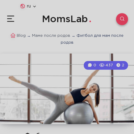
ru
MomsLab
Blog
→
Маме после родов
→
Фитбол для мам после
родов
0
437
2