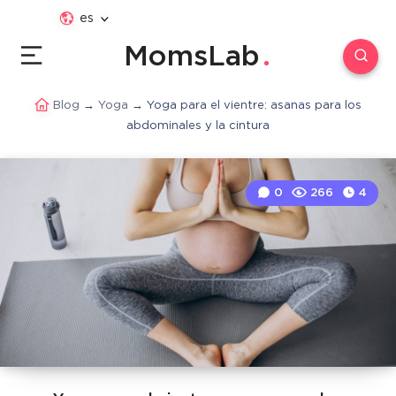
es
MomsLab
Blog
→
Yoga
→
Yoga para el vientre: asanas para los
abdominales y la cintura
0
266
4