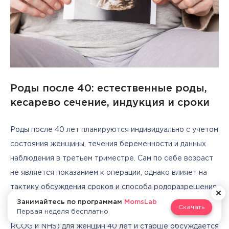
Роды после 40: естественные роды,
кесарево сечение, индукция и сроки
Роды после 40 лет планируются индивидуально с учетом 
состояния женщины, течения беременности и данных 
наблюдения в третьем триместре. Сам по себе возраст 
не является показанием к операции, однако влияет на 
тактику обсуждения сроков и способа родоразрешения.
Занимайтесь по программам
MomsLab
Скачать
Первая неделя бесплатно
Во многих клинических рекомендациях (в том числе 
RCOG и NHS) для женщин 40 лет и старше обсуждается 