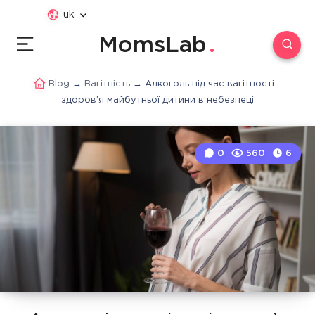
uk
MomsLab
Blog
→
Вагітність
→
Алкоголь під час вагітності –
здоров’я майбутньої дитини в небезпеці
0
560
6