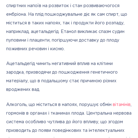
спиртних напоїв на розвиток і стан розвиваючогося 
ембріона. На плід пошкоджувальне діє як сам спирт, що 
міститься в таких напоях, так і продукти його розпаду, 
наприклад, ацетальдегід. Етанол викликає спазм судин 
пуповини і плаценти, погіршуючи доставку до плоду 
поживних речовин і кисню. 
Ацетальдегід чинить негативний вплив на клітини 
зародка, призводячи до пошкодження генетичного 
матеріалу, що в подальшому стає причиною різних 
вроджених вад. 
Алкоголь, що міститься в напоях, порушує обмін 
вітамінів
, 
гормонів в органах і тканинах плода. Центральна нервова 
система особливо чутлива до його впливу, що згодом 
призводить до появи поведінкових та інтелектуальних 