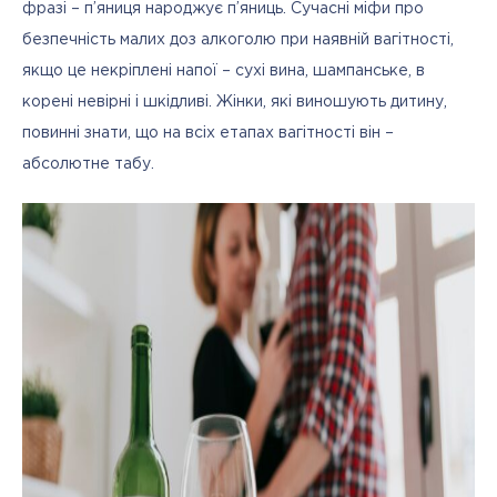
фразі – п’яниця народжує п’яниць. Сучасні міфи про 
безпечність малих доз алкоголю при наявній вагітності, 
якщо це некріплені напої – сухі вина, шампанське, в 
корені невірні і шкідливі. Жінки, які виношують дитину, 
повинні знати, що на всіх етапах вагітності він – 
абсолютне табу.