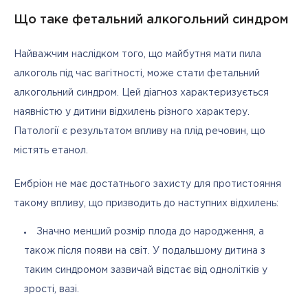
Що таке фетальний алкогольний синдром
Найважчим наслідком того, що майбутня мати пила 
алкоголь під час вагітності, може стати фетальний 
алкогольний синдром. Цей діагноз характеризується 
наявністю у дитини відхилень різного характеру. 
Патології є результатом впливу на плід речовин, що 
містять етанол. 
Ембріон не має достатнього захисту для протистояння 
такому впливу, що призводить до наступних відхилень:
Значно менший розмір плода до народження, а
також після появи на світ. У подальшому дитина з
таким синдромом зазвичай відстає від однолітків у
зрості, вазі.