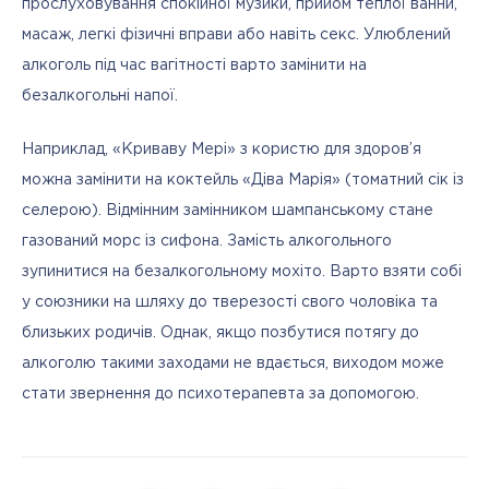
прослуховування спокійної музики, прийом теплої ванни, 
масаж, легкі фізичні вправи або навіть секс. Улюблений 
алкоголь під час вагітності варто замінити на 
безалкогольні напої.
Наприклад, «Криваву Мері» з користю для здоров’я 
можна замінити на коктейль «Діва Марія» (томатний сік із 
селерою). Відмінним замінником шампанському стане 
газований морс із сифона. Замість алкогольного 
зупинитися на безалкогольному мохіто. Варто взяти собі 
у союзники на шляху до тверезості свого чоловіка та 
близьких родичів. Однак, якщо позбутися потягу до 
алкоголю такими заходами не вдається, виходом може 
стати звернення до психотерапевта за допомогою.