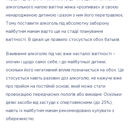
алкогольного напою вагітна жінка «розпиває» зі своєю 
ненародженою дитиною і разом з ним його перетравлює. 
Тому поставити алкоголь під абсолютну заборону 
майбутнім мамам варто ще на стадії планування 
вагітності. В ідеалі це правило стосується обох батьків. 
Вживання алкоголю під час вже насталої вагітності – 
злочин і щодо самої себе, і до майбутньої дитини, 
оскільки його негативний вплив позначається на обох. Це 
стосується навіть разових доз алкоголю, не кажучи вже 
про прийом на постійній основі, який може стати 
провокацією передчасних пологів або викидня. Оскільки 
деякі засоби від застуди є спиртовмісними (до 25%), 
навіть їх майбутнім мамам рекомендовано купувати з 
обережністю.