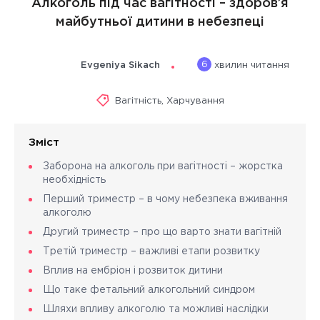
Алкоголь під час вагітності – здоров’я
майбутньої дитини в небезпеці
6
Evgeniya Sikach
хвилин читання
Вагітність
,
Харчування
Зміст
Заборона на алкоголь при вагітності – жорстка
необхідність
Перший триместр – в чому небезпека вживання
алкоголю
Другий триместр – про що варто знати вагітній
Третій триместр – важливі етапи розвитку
Вплив на ембріон і розвиток дитини
Що таке фетальний алкогольний синдром
Шляхи впливу алкоголю та можливі наслідки