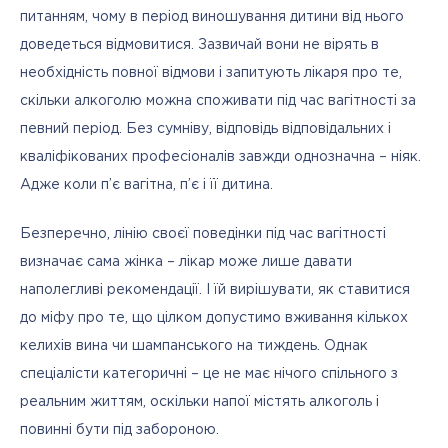
питанням, чому в період виношування дитини від нього 
доведеться відмовитися. Зазвичай вони не вірять в 
необхідність повної відмови і запитують лікаря про те, 
скільки алкоголю можна споживати під час вагітності за 
певний період. Без сумніву, відповідь відповідальних і 
кваліфікованих професіоналів завжди однозначна – ніяк. 
Адже коли п’є вагітна, п’є і її дитина.
Безперечно, лінію своєї поведінки під час вагітності 
визначає сама жінка – лікар може лише давати 
наполегливі рекомендації. І їй вирішувати, як ставитися 
до міфу про те, що цілком допустимо вживання кількох 
келихів вина чи шампанського на тиждень. Однак 
спеціалісти категоричні – це не має нічого спільного з 
реальним життям, оскільки напої містять алкоголь і 
повинні бути під забороною.