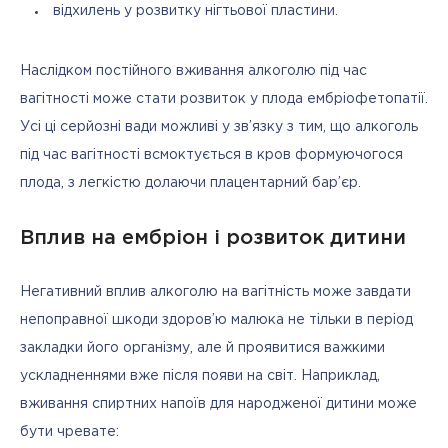
відхилень у розвитку нігтьової пластини.
Наслідком постійного вживання алкоголю під час 
вагітності може стати розвиток у плода ембріофетопатії. 
Усі ці серйозні вади можливі у зв’язку з тим, що алкоголь 
під час вагітності всмоктується в кров формуючогося 
плода, з легкістю долаючи плацентарний бар’єр.
Вплив на ембріон і розвиток дитини
Негативний вплив алкоголю на вагітність може завдати 
непоправної шкоди здоров’ю малюка не тільки в період 
закладки його організму, але й проявитися важкими 
ускладненнями вже після появи на світ. Наприклад, 
вживання спиртних напоїв для народженої дитини може 
бути чревате: