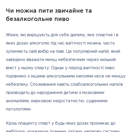
Чи можна пити звичайне та
безалкогольне пиво
Жінки, які вирішують для себе дилему, яке спиртне і в 
яких дозах алкоголю під час вагітності можна, часто 
зупиняють свій вибір на пиві. Це популярний напій, який 
заведено вважати менш небезпечним через низький 
вміст у ньому спирту. Однак у період вагітності пиво 
порівняно з іншими алкогольними напоями несе не меншу 
небезпеку. Споживання навіть слабоалкогольних напоїв 
призводить до народження дитини з мозковими 
аномаліями, нирковою недостатністю, судинними 
патологіями. 
Крізь плаценту спирт у будь-яких дозах проникає до 
ембріона, уражаючи тканини, органи, нервову систему 