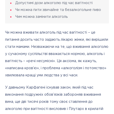
Допустимі дози алкоголю під час вагітності
Чи можна пити звичайне та безалкогольне пиво
Чим можна замінити алкоголь
Чи можна вживати алкоголь під час вагітності – це 
питання досить часто задають лікарю жінки, які вирішили 
стати мамами. Незважаючи на те, що вживання алкоголю 
у сучасному суспільстві вважається нормою, алкоголь і 
вагітність – «речі несумісні». Ця аксіома, як кажуть, 
«написана кров’ю», і проблема «алкоголізм і потомство» 
хвилювала кращі уми людства у всі часи. 
У давньому Карфагені існував закон, який під час 
виконання подружніх обов’язків забороняв вживання 
вина, ще дві тисячі років тому своє ставлення до 
алкоголю при вагітності висловив і Плутарх в крилатій 