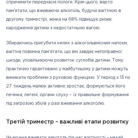
спричинити передчасні пологи. Крім цього, варто 
пам’ятати, що вживаючи алкоголь, будучи вагітною в 
другому триместрі, жінка на 68% підвищує ризик 
народження дитини з недостатньою вагою. 
Збираючись пригубити келих з алкогольвмісним напоєм, 
вагітна повинна пам’ятати, що він завдає непоправної 
шкоди, уповільнюючи розвиток суглобів дитини. Тому 
практично гарантовано у майбутньому у дитини можуть 
виникати проблеми з руховою функцією. У період з 13 по 
27 тиждень малюк активно зростає, формуються його 
печінка, легені, органи слуху – їх правильне формування 
під загрозою збоїв у разі вживання алкоголю.
Третій триместр – важливі етапи розвитку
Чи можна вживати алкоголь під час вагітності – нехай 