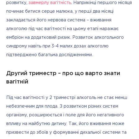
розвитку, 
завмерлу вагітність
. Наприкінці першого місяця 
починає битися серце малюка, у перші два місяці 
закладається його нервова система – вживання 
алкоголю під час вагітності на цьому етапі наражає 
ембріон на додатковий ризик. Розвиток алкогольного 
синдрому навіть при 3-4 малих дозах алкоголю 
підтверджено багатьма дослідженнями.
Другий триместр – про що варто знати
вагітній
Під час вагітності у 2 триместрі алкоголь не стає менш 
небезпечним для плода. З розвитком різних систем 
організму, розширюється і поле для його негативного 
впливу на майбутню дитину. Так, його вживання може 
призвести до збоїв у формуванні дихальної системи та 