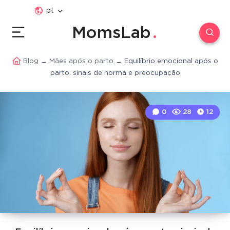
pt
MomsLab
Blog
→
Mães após o parto
→
Equilíbrio emocional após o
parto: sinais de norma e preocupação
0
28
12