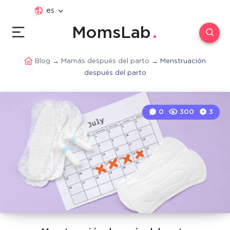
es
MomsLab
Blog
→
Mamás después del parto
→
Menstruación
después del parto
0
300
3