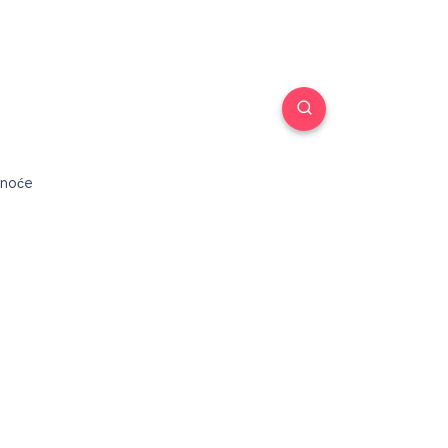
dnoće