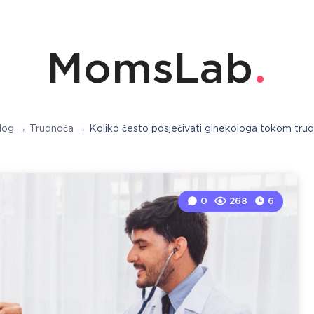
MomsLab
log
→
Trudnoća
→
Koliko često posjećivati ginekologa tokom tru
0
268
6