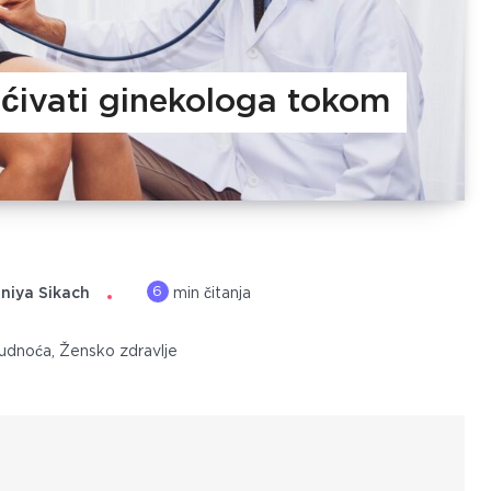
ećivati ginekologa tokom
6
niya Sikach
min čitanja
udnoća
,
Žensko zdravlje