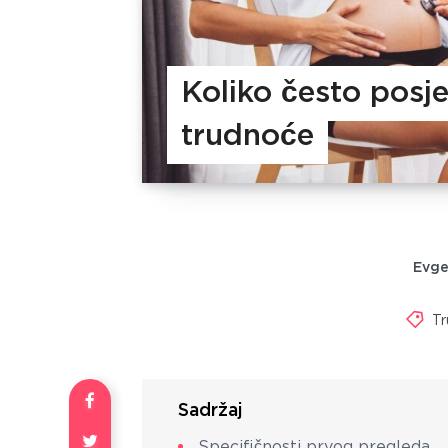
Koliko često posj
trudnoće
Evge
Tr
Sadržaj
Specifičnosti prvog pregleda