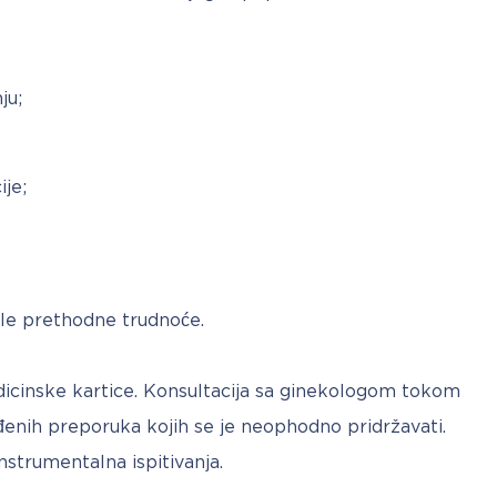
ju;
je;
le prethodne trudnoće.
cinske kartice. Konsultacija sa ginekologom tokom 
nih preporuka kojih se je neophodno pridržavati. 
nstrumentalna ispitivanja. 