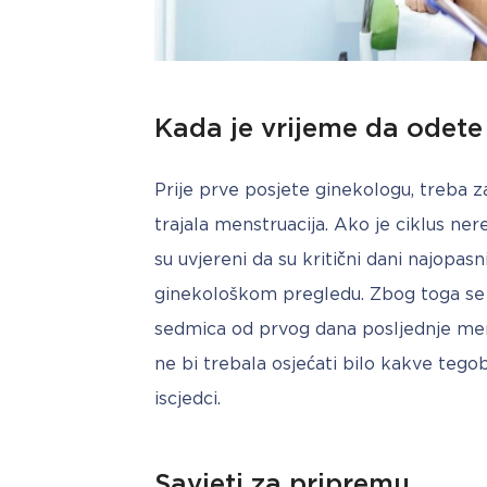
Kada je vrijeme da odete
Prije prve posjete ginekologu, treba z
trajala menstruacija. Ako je ciklus nere
su uvjereni da su kritični dani najopasn
ginekološkom pregledu. Zbog toga se
sedmica od prvog dana posljednje mens
ne bi trebala osjećati bilo kakve tegobe
iscjedci.  
Savjeti za pripremu