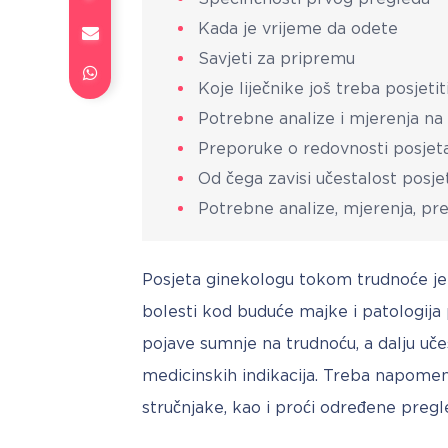
Kada je vrijeme da odete
Savjeti za pripremu
Koje liječnike još treba posjetit
Potrebne analize i mjerenja n
Preporuke o redovnosti posjeta
Od čega zavisi učestalost posj
Potrebne analize, mjerenja, p
Posjeta ginekologu tokom trudnoće je
bolesti kod buduće majke i patologija p
pojave sumnje na trudnoću, a dalju učes
medicinskih indikacija. Treba napomenu
stručnjake, kao i proći određene pregl