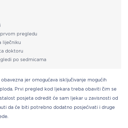
i
a prvom pregledu
 liječniku
eta doktoru
regledi po sedmicama
 obavezna jer omogućava isključivanje mogućih 
loda. Prvi pregled kod ljekara treba obaviti čim se 
talost posjeta odredit će sam ljekar u zavisnosti od 
ti da će biti potrebno dodatno posjećivati i druge 
ede. 