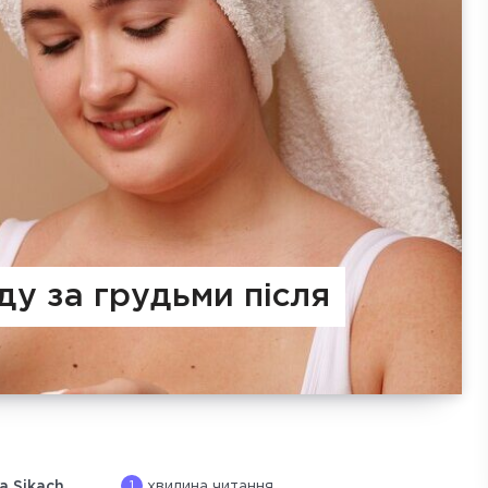
ду за грудьми після
1
a Sikach
хвилина читання