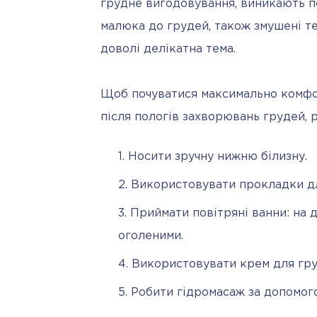
грудне вигодовування, виникають пов
малюка до грудей, також змушені тер
доволі делікатна тема.
Щоб почуватися максимально комфор
після пологів захворювань грудей, 
Носити зручну нижню білизну.
Використовувати прокладки дл
Приймати повітряні ванни: на 
оголеними.
Використовувати крем для груд
Робити гідромасаж за допомог