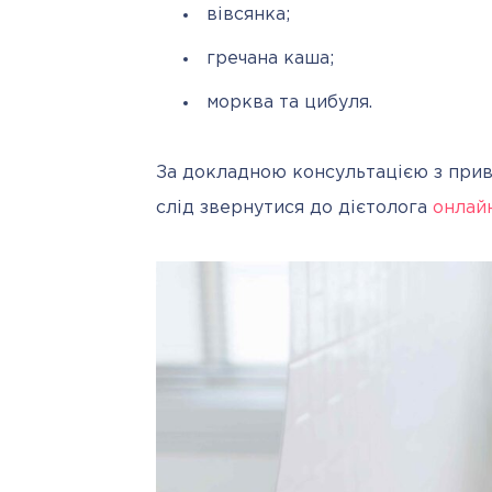
вівсянка;
гречана каша;
морква та цибуля.
За докладною консультацією з приво
слід звернутися до дієтолога 
онлай