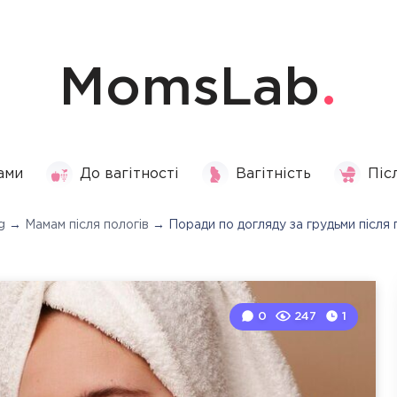
MomsLab
ами
До вагітності
Вагітність
Піс
g
→
Мамам після пологів
→
Поради по догляду за грудьми після 
0
247
1