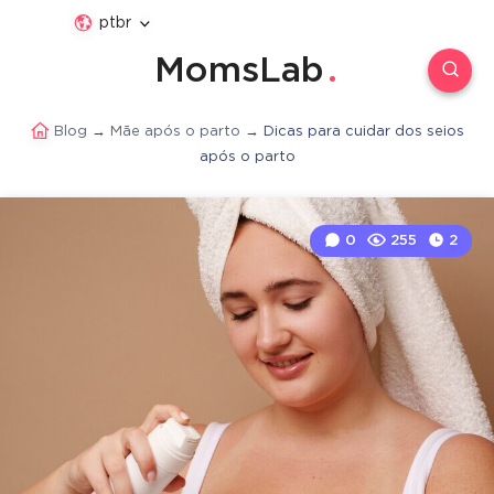
ptbr
MomsLab
Blog
→
Mãe após o parto
→
Dicas para cuidar dos seios
após o parto
0
255
2