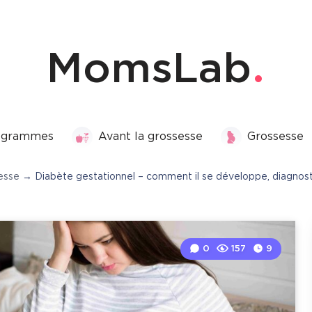
MomsLab
rogrammes
Avant la grossesse
Grossesse
esse
→
Diabète gestationnel – comment il se développe, diagnos
0
157
9