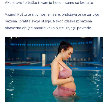
Ako je sve to teško ili vam je lijeno – samo se kretajte.
Važno! Poštujte sigurnosne mjere, pridržavajte se za ivicu 
bazena i pratite svoje stanje. Nakon izlaska iz bazena, 
obavezno obujte papuče kako biste izbjegli povrede.