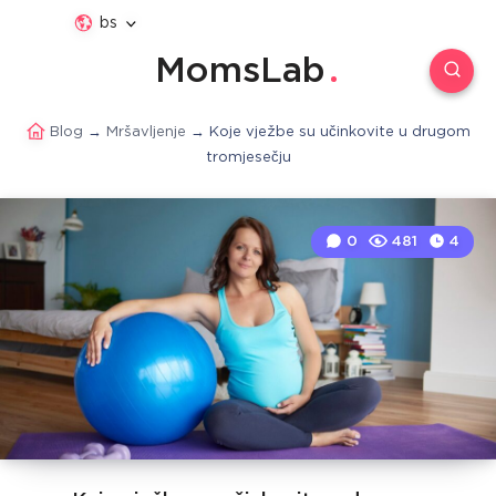
bs
MomsLab
Blog
→
Mršavljenje
→
Koje vježbe su učinkovite u drugom
tromjesečju
0
481
4