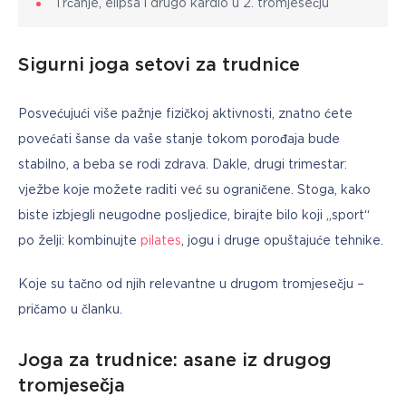
Trčanje, elipsa i drugo kardio u 2. tromjesečju
Sigurni joga setovi za trudnice
Posvećujući više pažnje fizičkoj aktivnosti, znatno ćete 
povećati šanse da vaše stanje tokom porođaja bude 
stabilno, a beba se rodi zdrava. Dakle, drugi trimestar: 
vježbe koje možete raditi već su ograničene. Stoga, kako 
biste izbjegli neugodne posljedice, birajte bilo koji „sport“ 
po želji: kombinujte 
pilates
, jogu i druge opuštajuće tehnike.
Koje su tačno od njih relevantne u drugom tromjesečju – 
pričamo u članku.
Joga za trudnice: asane iz drugog
tromjesečja