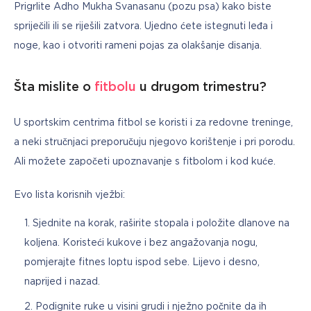
Prigrlite Adho Mukha Svanasanu (pozu psa) kako biste 
spriječili ili se riješili zatvora. Ujedno ćete istegnuti leđa i 
noge, kao i otvoriti rameni pojas za olakšanje disanja.
Šta mislite o
fitbolu
u drugom trimestru?
U sportskim centrima fitbol se koristi i za redovne treninge, 
a neki stručnjaci preporučuju njegovo korištenje i pri porodu. 
Ali možete započeti upoznavanje s fitbolom i kod kuće.
Evo lista korisnih vježbi:
Sjednite na korak, raširite stopala i položite dlanove na
koljena. Koristeći kukove i bez angažovanja nogu,
pomjerajte fitnes loptu ispod sebe. Lijevo i desno,
naprijed i nazad.
Podignite ruke u visini grudi i nježno počnite da ih