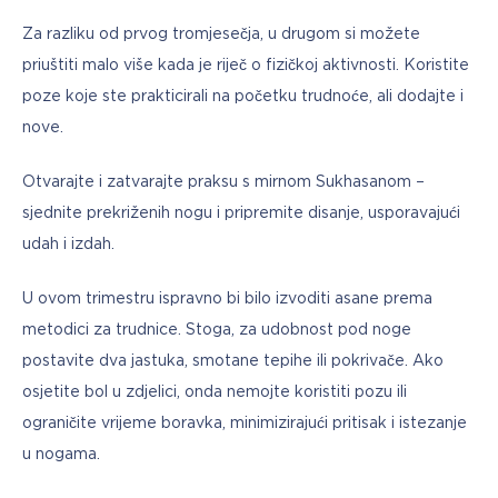
Za razliku od prvog tromjesečja, u drugom si možete 
priuštiti malo više kada je riječ o fizičkoj aktivnosti. Koristite 
poze koje ste prakticirali na početku trudnoće, ali dodajte i 
nove.
Otvarajte i zatvarajte praksu s mirnom Sukhasanom – 
sjednite prekriženih nogu i pripremite disanje, usporavajući 
udah i izdah.
U ovom trimestru ispravno bi bilo izvoditi asane prema 
metodici za trudnice. Stoga, za udobnost pod noge 
postavite dva jastuka, smotane tepihe ili pokrivače. Ako 
osjetite bol u zdjelici, onda nemojte koristiti pozu ili 
ograničite vrijeme boravka, minimizirajući pritisak i istezanje 
u nogama.