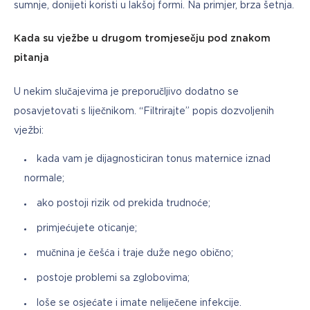
sumnje, donijeti koristi u lakšoj formi. Na primjer, brza šetnja.
Kada su vježbe u drugom tromjesečju pod znakom 
pitanja
U nekim slučajevima je preporučljivo dodatno se 
posavjetovati s liječnikom. “Filtrirajte” popis dozvoljenih 
vježbi:
kada vam je dijagnosticiran tonus maternice iznad
normale;
ako postoji rizik od prekida trudnoće;
primjećujete oticanje;
mučnina je češća i traje duže nego obično;
postoje problemi sa zglobovima;
loše se osjećate i imate neliječene infekcije.