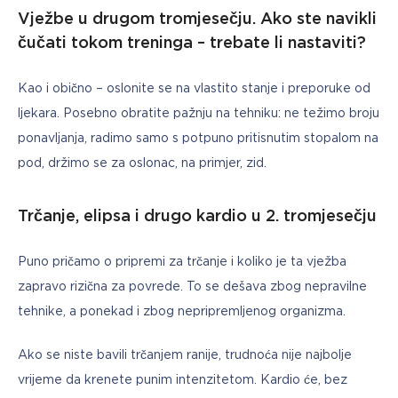
Vježbe u drugom tromjesečju. Ako ste navikli
čučati tokom treninga – trebate li nastaviti?
Kao i obično – oslonite se na vlastito stanje i preporuke od 
ljekara. Posebno obratite pažnju na tehniku: ne težimo broju 
ponavljanja, radimo samo s potpuno pritisnutim stopalom na 
pod, držimo se za oslonac, na primjer, zid.
Trčanje, elipsa i drugo kardio u 2. tromjesečju
Puno pričamo o pripremi za trčanje i koliko je ta vježba 
zapravo rizična za povrede. To se dešava zbog nepravilne 
tehnike, a ponekad i zbog nepripremljenog organizma.
Ako se niste bavili trčanjem ranije, trudnoća nije najbolje 
vrijeme da krenete punim intenzitetom. Kardio će, bez 