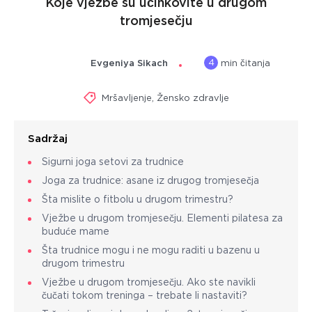
Koje vježbe su učinkovite u drugom
tromjesečju
4
Evgeniya Sikach
min čitanja
Mršavljenje
,
Žensko zdravlje
Sadržaj
Sigurni joga setovi za trudnice
Joga za trudnice: asane iz drugog tromjesečja
Šta mislite o fitbolu u drugom trimestru?
Vježbe u drugom tromjesečju. Elementi pilatesa za
buduće mame
Šta trudnice mogu i ne mogu raditi u bazenu u
drugom trimestru
Vježbe u drugom tromjesečju. Ako ste navikli
čučati tokom treninga – trebate li nastaviti?