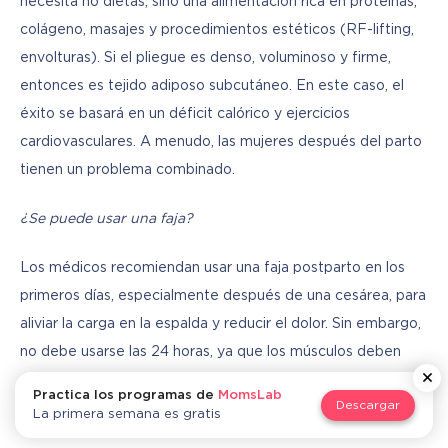
necesita no dietas, sino una alimentación rica en proteínas, 
colágeno, masajes y procedimientos estéticos (RF-lifting, 
envolturas). Si el pliegue es denso, voluminoso y firme, 
entonces es tejido adiposo subcutáneo. En este caso, el 
éxito se basará en un déficit calórico y ejercicios 
cardiovasculares. A menudo, las mujeres después del parto 
tienen un problema combinado.
¿Se puede usar una faja?
Los médicos recomiendan usar una faja postparto en los 
primeros días, especialmente después de una cesárea, para 
aliviar la carga en la espalda y reducir el dolor. Sin embargo, 
no debe usarse las 24 horas, ya que los músculos deben 
aprender a trabajar por sí mismos.
Practica los programas de
MomsLab
Descargar
La primera semana es gratis
¿Por qué mi peso no cambia incluso si como poco?