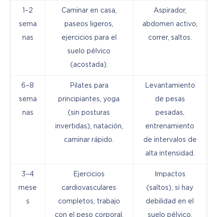
1–2
Caminar en casa,
Aspirador,
sema
paseos ligeros,
abdomen activo,
nas
ejercicios para el
correr, saltos.
suelo pélvico
(acostada).
6–8
Pilates para
Levantamiento
sema
principiantes, yoga
de pesas
nas
(sin posturas
pesadas,
invertidas), natación,
entrenamiento
caminar rápido.
de intervalos de
alta intensidad.
3–4
Ejercicios
Impactos
mese
cardiovasculares
(saltos), si hay
s
completos, trabajo
debilidad en el
con el peso corporal,
suelo pélvico.