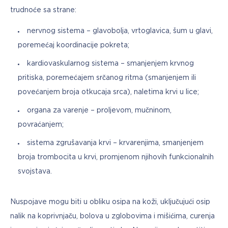
trudnoće sa strane:
nervnog sistema – glavobolja, vrtoglavica, šum u glavi,
poremećaj koordinacije pokreta;
kardiovaskularnog sistema – smanjenjem krvnog
pritiska, poremećajem srčanog ritma (smanjenjem ili
povećanjem broja otkucaja srca), naletima krvi u lice;
organa za varenje – proljevom, mučninom,
povraćanjem;
sistema zgrušavanja krvi – krvarenjima, smanjenjem
broja trombocita u krvi, promjenom njihovih funkcionalnih
svojstava.
Nuspojave mogu biti u obliku osipa na koži, uključujući osip 
nalik na koprivnjaču, bolova u zglobovima i mišićima, curenja 