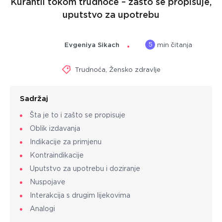
Kurantil tokom trudnoće – zašto se propisuje,
uputstvo za upotrebu
5
Evgeniya Sikach
min čitanja
Trudnoća
,
Žensko zdravlje
Sadržaj
Šta je to i zašto se propisuje
Oblik izdavanja
Indikacije za primjenu
Kontraindikacije
Uputstvo za upotrebu i doziranje
Nuspojave
Interakcija s drugim lijekovima
Analogi