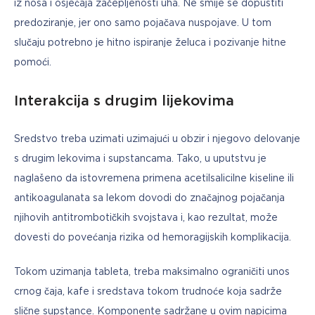
iz nosa i osjećaja začepljenosti uha. Ne smije se dopustiti 
predoziranje, jer ono samo pojačava nuspojave. U tom 
slučaju potrebno je hitno ispiranje želuca i pozivanje hitne 
pomoći.
Interakcija s drugim lijekovima
Sredstvo treba uzimati uzimajući u obzir i njegovo delovanje 
s drugim lekovima i supstancama. Tako, u uputstvu je 
naglašeno da istovremena primena acetilsalicilne kiseline ili 
antikoagulanata sa lekom dovodi do značajnog pojačanja 
njihovih antitrombotičkih svojstava i, kao rezultat, može 
dovesti do povećanja rizika od hemoragijskih komplikacija.
Tokom uzimanja tableta, treba maksimalno ograničiti unos 
crnog čaja, kafe i sredstava tokom trudnoće koja sadrže 
slične supstance. Komponente sadržane u ovim napicima 