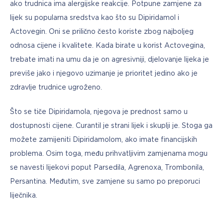
ako trudnica ima alergijske reakcije. Potpune zamjene za 
lijek su popularna sredstva kao što su Dipiridamol i 
Actovegin. Oni se prilično često koriste zbog najboljeg 
odnosa cijene i kvalitete. Kada birate u korist Actovegina, 
trebate imati na umu da je on agresivniji, djelovanje lijeka je 
previše jako i njegovo uzimanje je prioritet jedino ako je 
zdravlje trudnice ugroženo. 
Što se tiče Dipiridamola, njegova je prednost samo u 
dostupnosti cijene. Curantil je strani lijek i skuplji je. Stoga ga 
možete zamijeniti Dipiridamolom, ako imate financijskih 
problema. Osim toga, među prihvatljivim zamjenama mogu 
se navesti lijekovi poput Parsedila, Agrenoxa, Trombonila, 
Persantina. Međutim, sve zamjene su samo po preporuci 
liječnika.