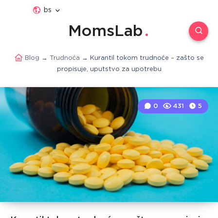
bs
MomsLab
Blog
→
Trudnoća
→
Kurantil tokom trudnoće – zašto se
propisuje, uputstvo za upotrebu
0
431
5