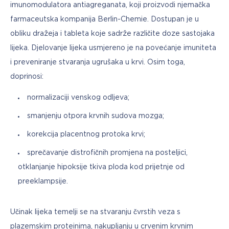
imunomodulatora antiagreganata, koji proizvodi njemačka 
farmaceutska kompanija Berlin-Chemie. Dostupan je u 
obliku dražeja i tableta koje sadrže različite doze sastojaka 
lijeka. Djelovanje lijeka usmjereno je na povećanje imuniteta 
i preveniranje stvaranja ugrušaka u krvi. Osim toga, 
doprinosi:
normalizaciji venskog odljeva;
smanjenju otpora krvnih sudova mozga;
korekcija placentnog protoka krvi;
sprečavanje distrofičnih promjena na posteljici,
otklanjanje hipoksije tkiva ploda kod prijetnje od
preeklampsije.
Učinak lijeka temelji se na stvaranju čvrstih veza s 
plazemskim proteinima, nakupljanju u crvenim krvnim 