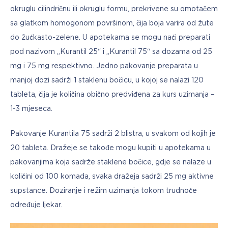
okruglu cilindričnu ili okruglu formu, prekrivene su omotačem 
sa glatkom homogonom površinom, čija boja varira od žute 
do žućkasto-zelene. U apotekama se mogu naći preparati 
pod nazivom „Kurantil 25“ i „Kurantil 75“ sa dozama od 25 
mg i 75 mg respektivno. Jedno pakovanje preparata u 
manjoj dozi sadrži 1 staklenu bočicu, u kojoj se nalazi 120 
tableta, čija je količina obično predviđena za kurs uzimanja – 
1-3 mjeseca.
Pakovanje Kurantila 75 sadrži 2 blistra, u svakom od kojih je 
20 tableta. Dražeje se takođe mogu kupiti u apotekama u 
pakovanjima koja sadrže staklene bočice, gdje se nalaze u 
količini od 100 komada, svaka dražeja sadrži 25 mg aktivne 
supstance. Doziranje i režim uzimanja tokom trudnoće 
određuje ljekar.