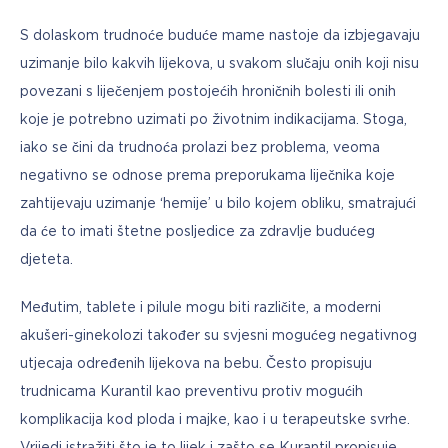
S dolaskom trudnoće buduće mame nastoje da izbjegavaju 
uzimanje bilo kakvih lijekova, u svakom slučaju onih koji nisu 
povezani s liječenjem postojećih hroničnih bolesti ili onih 
koje je potrebno uzimati po životnim indikacijama. Stoga, 
iako se čini da trudnoća prolazi bez problema, veoma 
negativno se odnose prema preporukama liječnika koje 
zahtijevaju uzimanje ‘hemije’ u bilo kojem obliku, smatrajući 
da će to imati štetne posljedice za zdravlje budućeg 
djeteta.
Međutim, tablete i pilule mogu biti različite, a moderni 
akušeri-ginekolozi također su svjesni mogućeg negativnog 
utjecaja određenih lijekova na bebu. Često propisuju 
trudnicama Kurantil kao preventivu protiv mogućih 
komplikacija kod ploda i majke, kao i u terapeutske svrhe. 