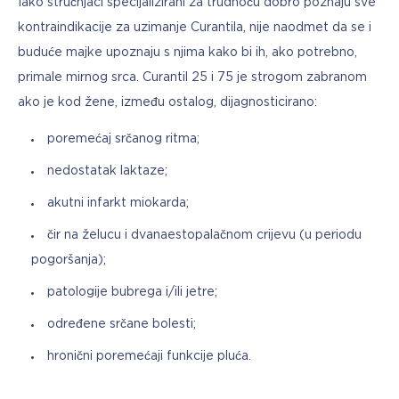
Iako stručnjaci specijalizirani za trudnoću dobro poznaju sve 
kontraindikacije za uzimanje Curantila, nije naodmet da se i 
buduće majke upoznaju s njima kako bi ih, ako potrebno, 
primale mirnog srca. Curantil 25 i 75 je strogom zabranom 
ako je kod žene, između ostalog, dijagnosticirano:
poremećaj srčanog ritma;
nedostatak laktaze;
akutni infarkt miokarda;
čir na želucu i dvanaestopalačnom crijevu (u periodu
pogoršanja);
patologije bubrega i/ili jetre;
određene srčane bolesti;
hronični poremećaji funkcije pluća.