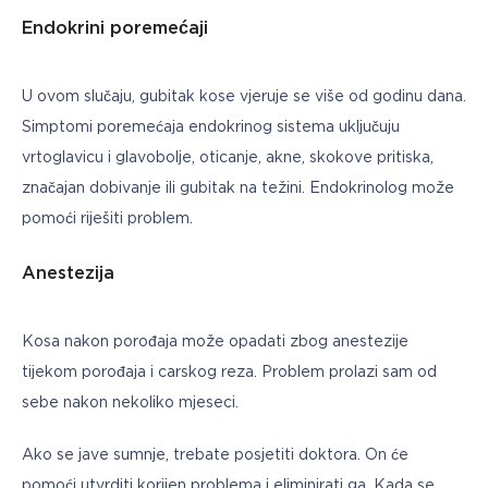
Endokrini poremećaji
U ovom slučaju, gubitak kose vjeruje se više od godinu dana. 
Simptomi poremećaja endokrinog sistema uključuju 
vrtoglavicu i glavobolje, oticanje, akne, skokove pritiska, 
značajan dobivanje ili gubitak na težini. Endokrinolog može 
pomoći riješiti problem.
Anestezija
Kosa nakon porođaja može opadati zbog anestezije 
tijekom porođaja i carskog reza. Problem prolazi sam od 
sebe nakon nekoliko mjeseci.
Ako se jave sumnje, trebate posjetiti doktora. On će 
pomoći utvrditi korijen problema i eliminirati ga. Kada se 