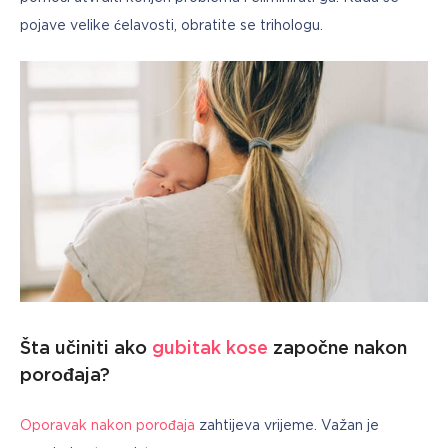
pojave velike ćelavosti, obratite se trihologu.
Šta učiniti ako
gubitak kose
započne nakon
porođaja?
Oporavak nakon porođaja
 zahtijeva vrijeme. Važan je 