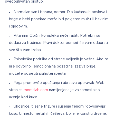
sveobuhvatan pristup.
Normalan san i ishrana, odmor. Dio kućanskih poslova i
brige o bebi ponekad može biti povjeren mužu ili bakinim
i djedovim.
Vitamini. Obični kompleksi neće raditi. Potrebni su
dodaci za trudnice. Pravi doktor pomoći će vam odabrati
sve što vam treba.
Psihološka podrška od strane voljenih je važna. Ako to
nije dovoljno i emocionalna pozadina izaziva brige,
možete posjetiti psihoterapeuta.
Yoga promoviše opuštanje i ubrzava oporavak. Web-
stranica
momslab.com
namijenjena je za samostalno
učenje kod kuće.
Ukosnice, tijesne frizure i sušenje fenom “dovršavaju”
kosu. Umjesto metalnih češljeva, bolje je koristiti drvene.