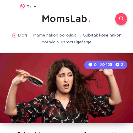
bs
MomsLab
Blog
→
Mame nakon porođaja
→
Gubitak kose nakon
porođaja: uzroci i liječenje
0
125
2