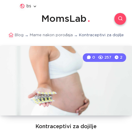
bs
MomsLab
Blog
→
Mame nakon porođaja
→
Kontraceptivi za dojilje
0
257
2
Kontraceptivi za dojilje