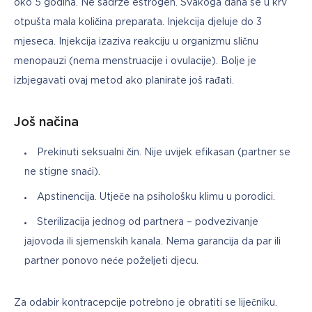
oko 5 godina. Ne sadrže estrogen. Svakoga dana se u krv 
otpušta mala količina preparata. Injekcija djeluje do 3 
mjeseca. Injekcija izaziva reakciju u organizmu sličnu 
menopauzi (nema menstruacije i ovulacije). Bolje je 
izbjegavati ovaj metod ako planirate još rađati.
Još načina
Prekinuti seksualni čin. Nije uvijek efikasan (partner se
ne stigne snaći).
Apstinencija. Utječe na psihološku klimu u porodici.
Sterilizacija jednog od partnera – podvezivanje
jajovoda ili sjemenskih kanala. Nema garancija da par ili
partner ponovo neće poželjeti djecu.
Za odabir kontracepcije potrebno je obratiti se liječniku.