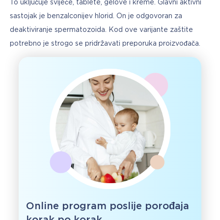
To uključuje svijeće, tablete, gelove i kreme. Glavni aktivni 
sastojak je benzalconijev hlorid. On je odgovoran za 
deaktiviranje spermatozoida. Kod ove varijante zaštite 
potrebno je strogo se pridržavati preporuka proizvođača.
Online program poslije porođaja
korak po korak