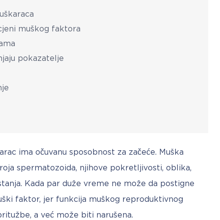
muškaraca
cjeni muškog faktora
rama
njaju pokazatelje
nje
rac ima očuvanu sposobnost za začeće. Muška 
oja spermatozoida, njihove pokretljivosti, oblika, 
tanja. Kada par duže vreme ne može da postigne 
ški faktor, jer funkcija muškog reproduktivnog 
ritužbe, a već može biti narušena.