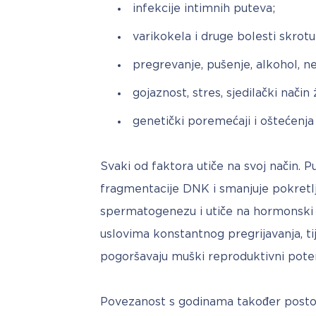
infekcije intimnih puteva;
varikokela i druge bolesti skrot
pregrevanje, pušenje, alkohol, n
gojaznost, stres, sjedilački način 
genetički poremećaji i oštećenj
Svaki od faktora utiče na svoj način. P
fragmentacije DNK i smanjuje pokretlji
spermatogenezu i utiče na hormonski b
uslovima konstantnog pregrijavanja, ti
pogoršavaju muški reproduktivni poten
Povezanost s godinama također posto