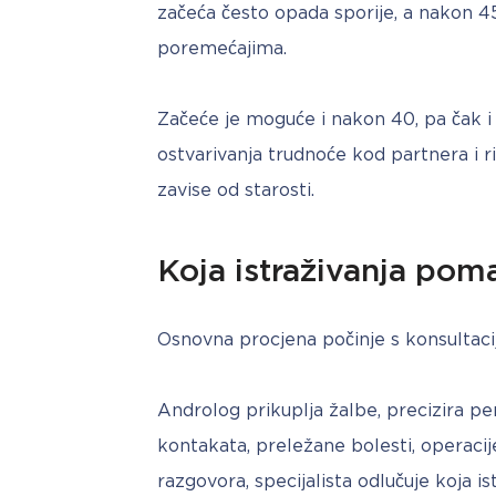
začeća često opada sporije, a nakon 45
poremećajima. 
Začeće je moguće i nakon 40, pa čak i 
ostvarivanja trudnoće kod partnera i r
zavise od starosti.
Koja istraživanja pom
Osnovna procjena počinje s konsultaci
Androlog prikuplja žalbe, precizira per
kontakata, preležane bolesti, operacije
razgovora, specijalista odlučuje koja i