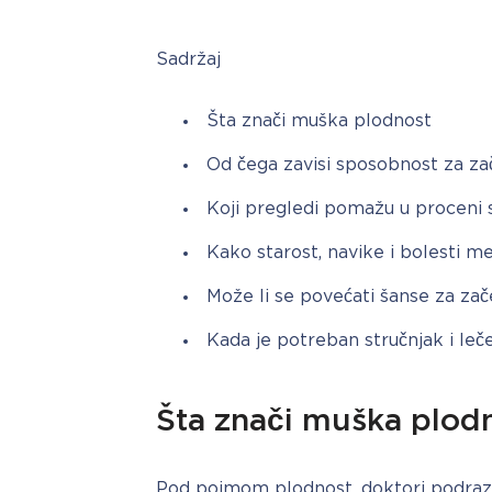
Sadržaj
Šta znači muška plodnost
Od čega zavisi sposobnost za za
Koji pregledi pomažu u proceni s
Kako starost, navike i bolesti m
Može li se povećati šanse za za
Kada je potreban stručnjak i leč
Šta znači muška plod
Pod pojmom plodnost, doktori podraz