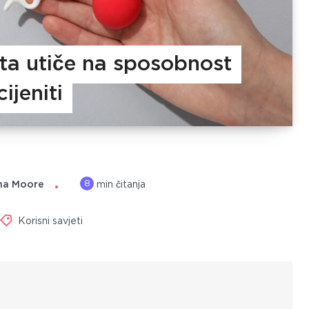
ta utiče na sposobnost
ijeniti
8
na Moore
min čitanja
Korisni savjeti