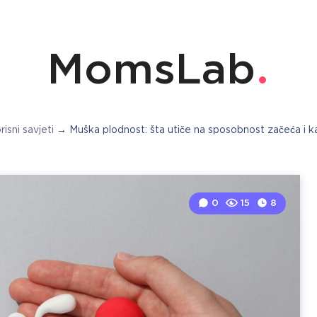
MomsLab
risni savjeti
→
Muška plodnost: šta utiče na sposobnost začeća i kak
0
15
8