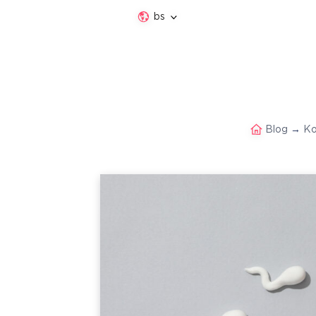
bs
Blog
→
Ko