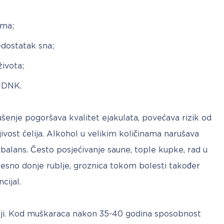
uma;
edostatak sna;
života;
a DNK.
ušenje pogoršava kvalitet ejakulata, povećava rizik od 
vost ćelija. Alkohol u velikim količinama narušava 
alans. Često posjećivanje saune, tople kupke, rad u 
jesno donje rublje, groznica tokom bolesti također 
cijal.
ji. Kod muškaraca nakon 35-40 godina sposobnost 