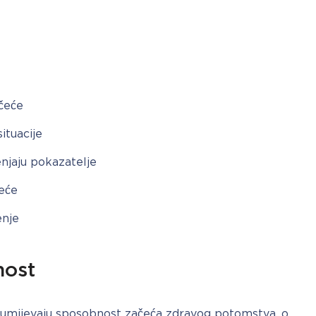
čeće
ituacije
enjaju pokazatelje
čeće
enje
nost
umijevaju sposobnost začeća zdravog potomstva, o 