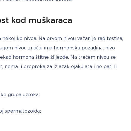
nost kod muškaraca
 nekoliko nivoa. Na prvom nivou važan je rad testisa, 
ugom nivou značaj ima hormonska pozadina: nivo 
nekad hormona štitne žlijezde. Na trećem nivou se 
, nema li prepreka za izlazak ejakulata i ne pati li 
iko grupa uzroka:
roj spermatozoida;