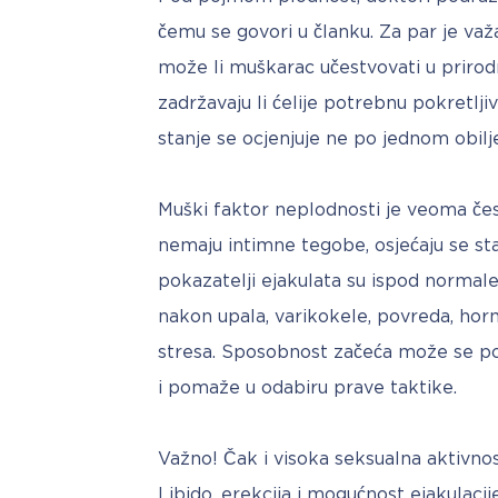
čemu se govori u članku. Za par je važa
može li muškarac učestvovati u prirodno
zadržavaju li ćelije potrebnu pokretljiv
stanje se ocjenjuje ne po jednom obil
Muški faktor neplodnosti je veoma čest
nemaju intimne tegobe, osjećaju se sta
pokazatelji ejakulata su ispod normal
nakon upala, varikokele, povreda, horm
stresa. Sposobnost začeća može se pos
i pomaže u odabiru prave taktike.
Važno! Čak i visoka seksualna aktivno
Libido, erekcija i mogućnost ejakulacij