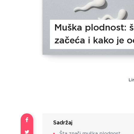
Muška plodnost: š
začeća i kako je oc
Li
Sadržaj
Šta znači muška plodnost