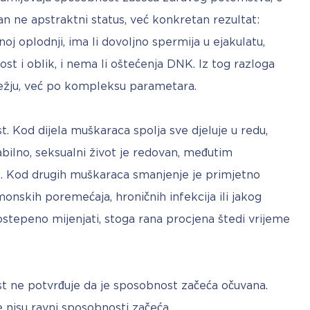
n ne apstraktni status, već konkretan rezultat: 
j oplodnji, ima li dovoljno spermija u ejakulatu, 
ost i oblik, i nema li oštećenja DNK. Iz tog razloga 
ježju, već po kompleksu parametara.
. Kod dijela muškaraca spolja sve djeluje u redu, 
bilno, seksualni život je redovan, međutim 
e. Kod drugih muškaraca smanjenje je primjetno 
onskih poremećaja, hroničnih infekcija ili jakog 
tepeno mijenjati, stoga rana procjena štedi vrijeme 
st ne potvrđuje da je sposobnost začeća očuvana. 
e nisu ravni sposobnosti začeća.