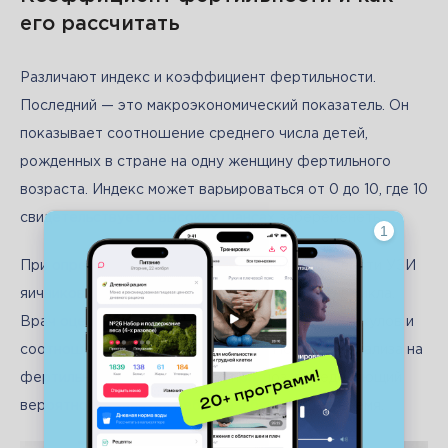
его рассчитать
Различают индекс и коэффициент фертильности. 
Последний — это макроэкономический показатель. Он 
показывает соотношение среднего числа детей, 
рожденных в стране на одну женщину фертильного 
возраста. Индекс может варьироваться от 0 до 10, где 10 
свидетельствует о высоких шансах забеременеть. 
При определении коэффициента, можно провести УЗИ 
яичников. Делается исследование на 5-6 день цикла. 
Врач оценивает размер, число растущих фолликулов и 
соотношение специальных тканей. По итогам анализа на 
фертильность, составляется прогноз, определяющий 
вероятность зачатия ребенка в ближайшее время. 