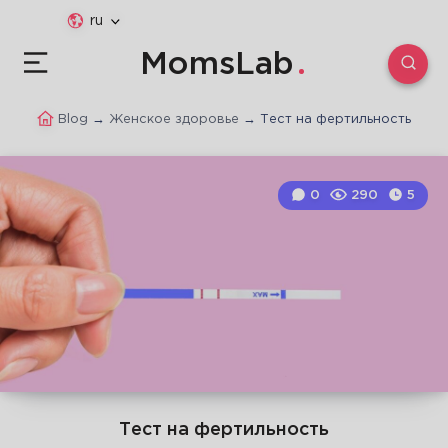
ru
MomsLab
Blog
→
Женское здоровье
→
Тест на фертильность
0
290
5
Тест на фертильность