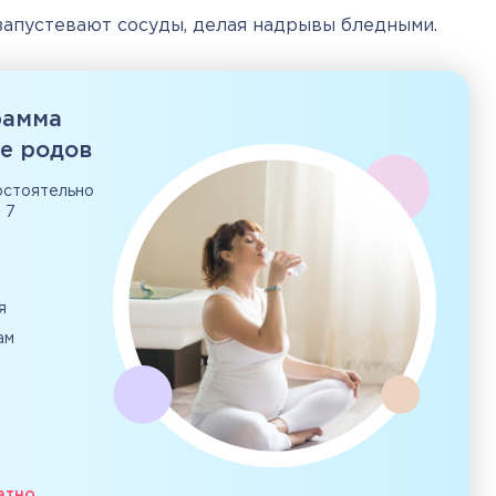
запустевают сосуды, делая надрывы бледными.
рамма
ле родов
остоятельно
 7
я
ам
атно