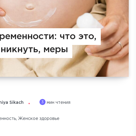
ременности: что это,
зникнуть, меры
3
niya Sikach
мин чтения
енность
,
Женское здоровье